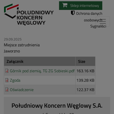
Przejdź
Sklep internetowy
do
Ochrona danych
treści
osobowych
Sygnaliści
29.09.2025
Miejsce zatrudnienia
Jaworzno
Załącznik
Size
Górnik pod ziemią, TG ZG Sobieski.pdf
163.16 KB
Zgoda
139.28 KB
Oświadczenie
122.37 KB
Południowy Koncern Węglowy S.A.