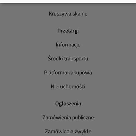
Kruszywa skalne
Przetargi
Informacje
Środki transportu
Platforma zakupowa
Nieruchomości
Ogłoszenia
Zamówienia publiczne
Zamówienia zwykłe