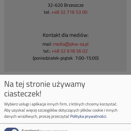
32-620 Brzeszcze
tel.
+48 32 716 53 00
Kontakt dla mediów:
mail:
media@pkw-sa.pl
tel.:
+48 32 618 56 02
(poniedziałek-piątek 7:00-15:00)
Na tej stronie używamy
ciasteczek!
O Firmie
Wybierz usługi i aplikacje innych firm, z których chcemy korzystać.
Władze spółki
Aby uzyskać więcej szczegółów dotyczących plików cookie i innych
danych wrażliwych, proszę przeczytać
Polityka prywatności
.
Spółka Południowy Koncern Węglowy
Functional
(zawsze wymagane)