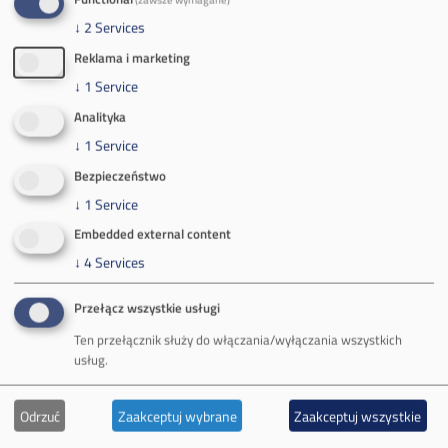
Zakład Górniczy Brzeszcze
↓
2
Services
Reklama i marketing
Zakład Górniczy Janina
↓
1
Service
Zakład Górniczy Sobieski
Analityka
↓
1
Service
Galeria zdjęć
Bezpieczeństwo
Informacja o realizowanej strategii podatkowej
↓
1
Service
Embedded external content
Rozliczenia z podmiotami z rajów podatkowych
↓
4
Services
Informacja o wpływie działalności jednostki
Przełącz wszystkie usługi
Ten przełącznik służy do włączania/wyłączania wszystkich
organizacyjnej
usług.
Oferta
Odrzuć
Zaakceptuj wybrane
Zaakceptuj wszystkie
Węgiel