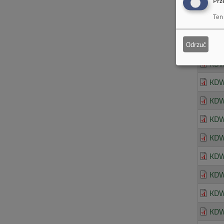
Prz
KDW
Ten
KDW
Odrzuć
KDW
KDW
KDWU
KDWU
KDWU
KDWU
KDWU
KDWU
KDW
KDW