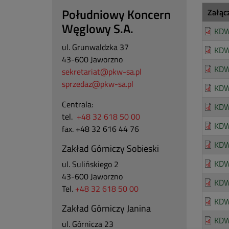
Południowy Koncern
Załąc
Węglowy S.A.
KDWU
ul. Grunwaldzka 37
KDW
43-600 Jaworzno
KDW
sekretariat@pkw-sa.pl
sprzedaz@pkw-sa.pl
KDW
Centrala:
KDW
tel.
+48 32 618 50 00
KDW
fax. +48 32 616 44 76
KDW
Zakład Górniczy Sobieski
KDW
ul. Sulińskiego 2
43-600 Jaworzno
KDW
Tel.
+48 32 618 50 00
KDW
Zakład Górniczy Janina
KDW
ul. Górnicza 23