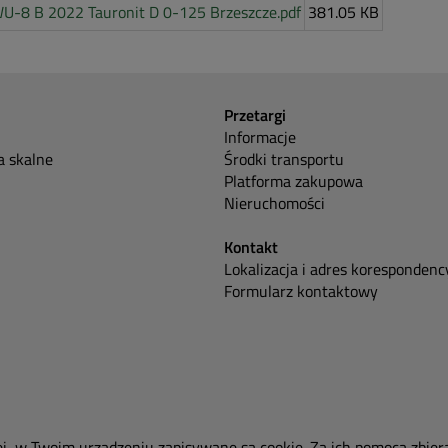
U-8 B 2022 Tauronit D 0-125 Brzeszcze.pdf
381.05 KB
Przetargi
Informacje
 skalne
Środki transportu
Platforma zakupowa
Nieruchomości
Kontakt
Lokalizacja i adres korespondenc
Formularz kontaktowy
ej, w Twoim urządzeniu zapisywane są cookie. Za ich pomocą zbier