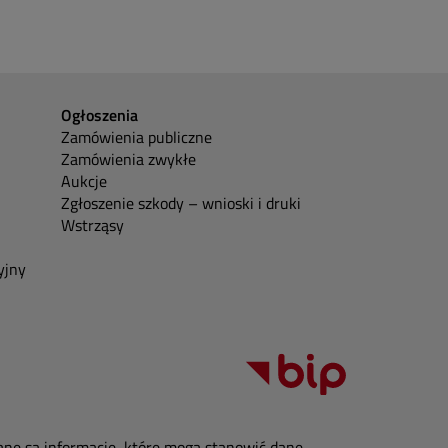
Ogłoszenia
Zamówienia publiczne
Zamówienia zwykłe
Aukcje
Zgłoszenie szkody – wnioski i druki
Wstrząsy
yjny
ane są informacje, które mogą stanowić dane