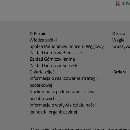
KDW
O Firmie
Oferta
Władze spółki
Węgiel
Spółka Południowy Koncern Węglowy
Kruszywa
Zakład Górniczy Brzeszcze
Zakład Górniczy Janina
Zakład Górniczy Sobieski
Galeria zdjęć
Kariera
Informacja o realizowanej strategii
podatkowej
Rozliczenia z podmiotami z rajów
podatkowych
Informacja o wpływie działalności
jednostki organizacyjnej
W związku z korzystaniem z tej strony internetow