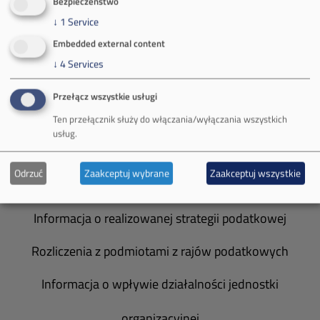
Bezpieczeństwo
Władze spółki
↓
1
Service
Embedded external content
Spółka Południowy Koncern Węglowy
↓
4
Services
Zakład Górniczy Brzeszcze
Przełącz wszystkie usługi
Zakład Górniczy Janina
Ten przełącznik służy do włączania/wyłączania wszystkich
usług.
Zakład Górniczy Sobieski
Odrzuć
Zaakceptuj wybrane
Zaakceptuj wszystkie
Galeria zdjęć
Informacja o realizowanej strategii podatkowej
Rozliczenia z podmiotami z rajów podatkowych
Informacja o wpływie działalności jednostki
organizacyjnej