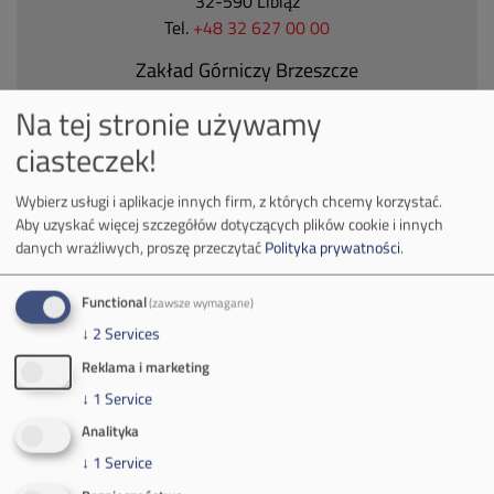
32-590 Libiąż
Tel.
+48 32 627 00 00
Zakład Górniczy Brzeszcze
ul.
Kościuszki 1
Na tej stronie używamy
32-620 Brzeszcze
ciasteczek!
tel.
+48 32 716 53 00
Wybierz usługi i aplikacje innych firm, z których chcemy korzystać.
Aby uzyskać więcej szczegółów dotyczących plików cookie i innych
Kontakt dla mediów:
danych wrażliwych, proszę przeczytać
Polityka prywatności
.
mail:
media@pkw-sa.pl
tel.:
+48 32 618 56 02
Functional
(zawsze wymagane)
(poniedziałek-piątek 7:00-15:00)
↓
2
Services
Reklama i marketing
↓
1
Service
Analityka
↓
1
Service
O Firmie