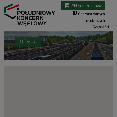
Przejdź
Sklep internetowy
do
Ochrona danych
treści
osobowych
Sygnaliści
Oferta