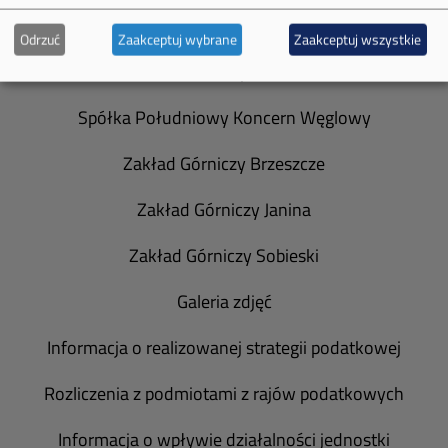
O Firmie
Odrzuć
Zaakceptuj wybrane
Zaakceptuj wszystkie
Władze spółki
Spółka Południowy Koncern Węglowy
Zakład Górniczy Brzeszcze
Zakład Górniczy Janina
Zakład Górniczy Sobieski
Galeria zdjęć
Informacja o realizowanej strategii podatkowej
Rozliczenia z podmiotami z rajów podatkowych
Informacja o wpływie działalności jednostki