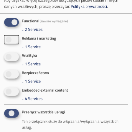
ul. Górnicza 23
danych wrażliwych, proszę przeczytać
Polityka prywatności
.
32-590 Libiąż
Tel.
+48 32 627 00 00
Functional
(zawsze wymagane)
↓
2
Services
Zakład Górniczy Brzeszcze
Reklama i marketing
ul.
Kościuszki 1
↓
1
Service
32-620 Brzeszcze
tel.
+48 32 716 53 00
Analityka
↓
1
Service
Bezpieczeństwo
Kontakt dla mediów:
↓
1
Service
mail:
media@pkw-sa.pl
Embedded external content
tel.:
+48 32 618 56 02
↓
4
Services
(poniedziałek-piątek 7:00-15:00)
Przełącz wszystkie usługi
Ten przełącznik służy do włączania/wyłączania wszystkich
usług.