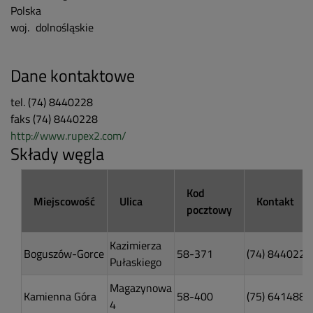
Polska
woj.
dolnośląskie
Dane kontaktowe
tel.
(74) 8440228
faks
(74) 8440228
http://www.rupex2.com/
Składy węgla
Kod
Miejscowość
Ulica
Kontakt
pocztowy
Kazimierza
Boguszów-Gorce
58-371
(74) 8440228
Pułaskiego
Magazynowa
Kamienna Góra
58-400
(75) 6414888
4