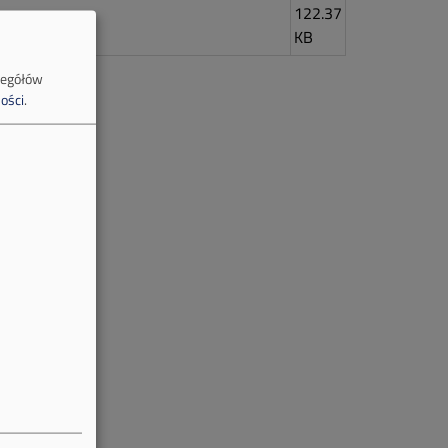
122.37
KB
zegółów
ości
.