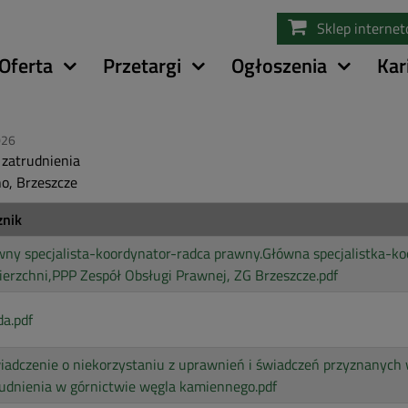
Przejdź
Sklep interne
do
treści
Oferta
Przetargi
Ogłoszenia
Kar
026
 zatrudnienia
o, Brzeszcze
znik
ny specjalista-koordynator-radca prawny.Główna specjalistka-k
erzchni,PPP Zespół Obsługi Prawnej, ZG Brzeszcze.pdf
a.pdf
adczenie o niekorzystaniu z uprawnień i świadczeń przyznanych 
udnienia w górnictwie węgla kamiennego.pdf