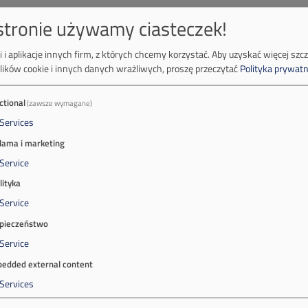
adczenie dot. Procedury zgłoszeń.pdf
 stronie używamy ciasteczek!
 i aplikacje innych firm, z których chcemy korzystać.
Aby uzyskać więcej szc
lików cookie i innych danych wrażliwych, proszę przeczytać
Polityka prywatn
ctional
(zawsze wymagane)
Services
lama i marketing
Service
lityka
Service
pieczeństwo
Service
edded external content
Services