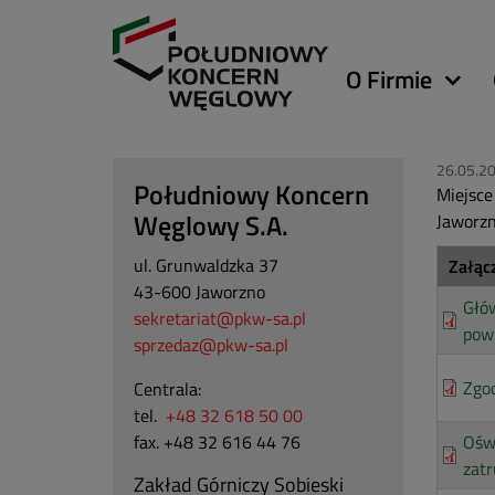
Główna
O Firmie
nawigacja
26.05.2
Południowy Koncern
Miejsce
Węglowy S.A.
Jaworzn
ul. Grunwaldzka 37
Załąc
43-600 Jaworzno
Głów
sekretariat@pkw-sa.pl
powi
sprzedaz@pkw-sa.pl
Zgod
Centrala:
tel.
+48 32 618 50 00
fax. +48 32 616 44 76
Oświ
zatr
Zakład Górniczy Sobieski