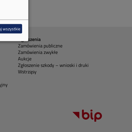
j wszystkie
Ogłoszenia
Zamówienia publiczne
Zamówienia zwykłe
Aukcje
Zgłoszenie szkody – wnioski i druki
Wstrząsy
yjny