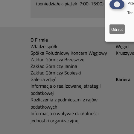
Prz
(poniedziałek-piątek 7:00-15:00)
Ten
Odrzuć
O Firmie
Oferta
Władze spółki
Węgiel
Spółka Południowy Koncern Węglowy
Kruszywa
Zakład Górniczy Brzeszcze
Zakład Górniczy Janina
Zakład Górniczy Sobieski
Galeria zdjęć
Kariera
Informacja o realizowanej strategii
podatkowej
Rozliczenia z podmiotami z rajów
podatkowych
Informacja o wpływie działalności
jednostki organizacyjnej