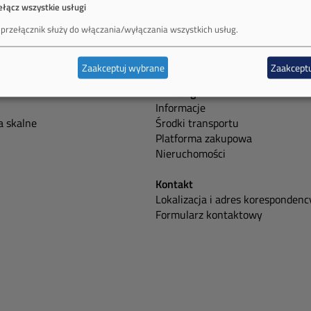
ełącz wszystkie usługi
 przełącznik służy do włączania/wyłączania wszystkich usług.
Zaakceptuj wybrane
Zaakceptu
Przetargi
Informacje
 skalne
Środki transportu
Platforma zakupowa
Nieruchomości
Kontakt
Lokalizacja i adres korespondenc
Formularz kontaktowy