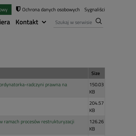
towy
Ochrona danych osobowych
Sygnaliści
Szukaj
iera
Kontakt
Size
oordynatorka-radczyni prawna na
150.03
KB
204.57
KB
w ramach procesów restrukturyzacji
126.26
KB