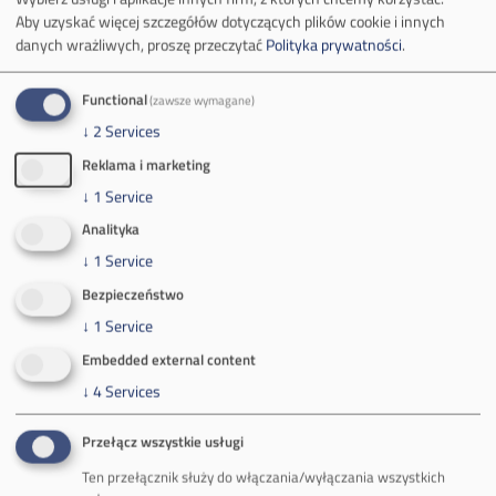
Aby uzyskać więcej szczegółów dotyczących plików cookie i innych
danych wrażliwych, proszę przeczytać
Polityka prywatności
.
O Firmie
Functional
(zawsze wymagane)
Władze spółki
↓
2
Services
Reklama i marketing
Spółka Południowy Koncern Węglowy
↓
1
Service
Zakład Górniczy Brzeszcze
Analityka
↓
1
Service
Zakład Górniczy Janina
Bezpieczeństwo
Zakład Górniczy Sobieski
↓
1
Service
Embedded external content
Galeria zdjęć
↓
4
Services
Informacja o realizowanej strategii podatkowej
Przełącz wszystkie usługi
Rozliczenia z podmiotami z rajów podatkowych
Ten przełącznik służy do włączania/wyłączania wszystkich