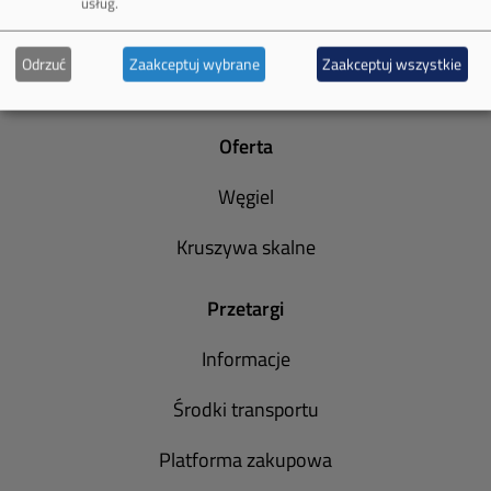
usług.
Informacja o wpływie działalności jednostki
Odrzuć
Zaakceptuj wybrane
Zaakceptuj wszystkie
organizacyjnej
Oferta
Węgiel
Kruszywa skalne
Przetargi
Informacje
Środki transportu
Platforma zakupowa