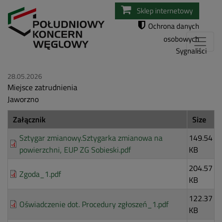
Przejdź
Sklep internetowy
do
Ochrona danych
treści
osobowych
Sygnaliści
28.05.2026
Miejsce zatrudnienia
Jaworzno
Załącznik
Size
Sztygar zmianowy.Sztygarka zmianowa na
149.54
powierzchni, EUP ZG Sobieski.pdf
KB
204.57
Zgoda_1.pdf
KB
122.37
Oświadczenie dot. Procedury zgłoszeń_1.pdf
KB