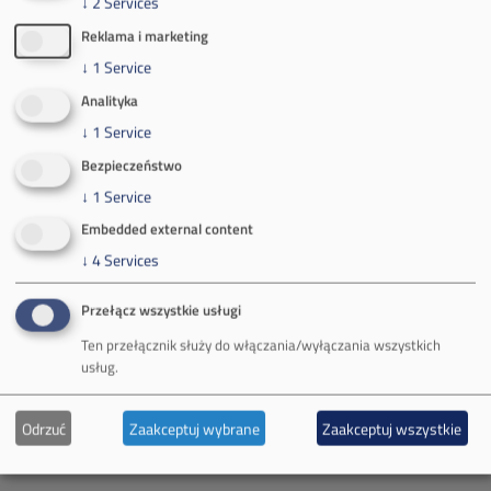
↓
2
Services
Reklama i marketing
↓
1
Service
Kontakt dla mediów:
Analityka
mail:
media@pkw-sa.pl
↓
1
Service
tel.:
+48 32 618 56 02
(poniedziałek-piątek 7:00-15:00)
Bezpieczeństwo
↓
1
Service
Embedded external content
↓
4
Services
O Firmie
Przełącz wszystkie usługi
Ten przełącznik służy do włączania/wyłączania wszystkich
Władze spółki
usług.
Spółka Południowy Koncern Węglowy
Odrzuć
Zaakceptuj wybrane
Zaakceptuj wszystkie
Zakład Górniczy Brzeszcze