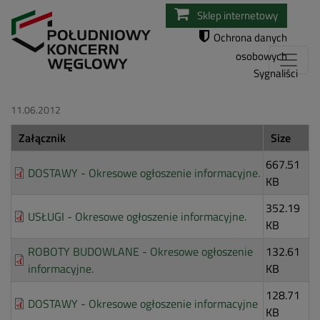
Przejdź
Sklep internetowy
do
Ochrona danych
treści
osobowych
Sygnaliści
11.06.2012
Załącznik
Size
667.51
DOSTAWY - Okresowe ogłoszenie informacyjne.
KB
352.19
USŁUGI - Okresowe ogłoszenie informacyjne.
KB
ROBOTY BUDOWLANE - Okresowe ogłoszenie
132.61
informacyjne.
KB
128.71
DOSTAWY - Okresowe ogłoszenie informacyjne
KB