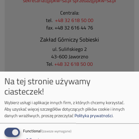
sekretariat@pkw-sa.pl
sprzedaz@pkw-sa.pl
Centrala:
tel.
+48 32 618 50 00
fax. +48 32 616 44 76
Zakład Górniczy Sobieski
ul. Sulińskiego 2
43-600 Jaworzno
Tel.
+48 32 618 50 00
Zakład Górniczy Janina
Na tej stronie używamy
ul. Górnicza 23
ciasteczek!
32-590 Libiąż
Tel.
+48 32 627 00 00
Wybierz usługi i aplikacje innych firm, z których chcemy korzystać.
Aby uzyskać więcej szczegółów dotyczących plików cookie i innych
Zakład Górniczy Brzeszcze
danych wrażliwych, proszę przeczytać
Polityka prywatności
.
ul.
Kościuszki 1
32-620 Brzeszcze
Functional
(zawsze wymagane)
tel.
+48 32 716 53 00