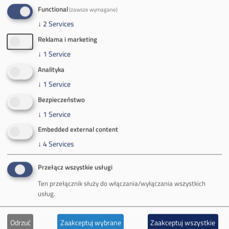
Zakład Górniczy Brzeszcze
Functional
(zawsze wymagane)
ul.
Kościuszki 1
↓
2
Services
32-620 Brzeszcze
Reklama i marketing
tel.
+48 32 716 53 00
↓
1
Service
Analityka
Kontakt dla mediów:
↓
1
Service
mail:
media@pkw-sa.pl
Bezpieczeństwo
tel.:
+48 32 618 56 02
↓
1
Service
(poniedziałek-piątek 7:00-15:00)
Embedded external content
↓
4
Services
Przełącz wszystkie usługi
Ten przełącznik służy do włączania/wyłączania wszystkich
O Firmie
usług.
Władze spółki
Odrzuć
Zaakceptuj wybrane
Zaakceptuj wszystkie