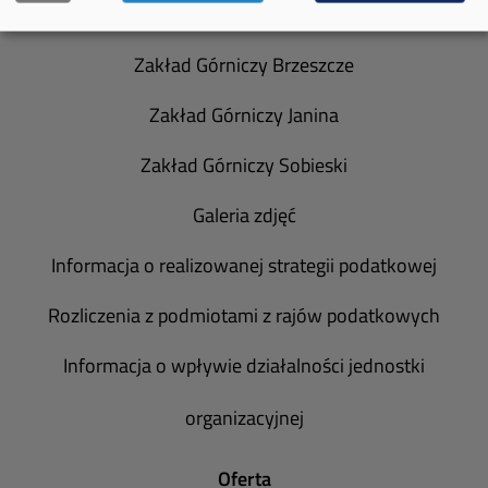
Spółka Południowy Koncern Węglowy
Zakład Górniczy Brzeszcze
Zakład Górniczy Janina
Zakład Górniczy Sobieski
Galeria zdjęć
Informacja o realizowanej strategii podatkowej
Rozliczenia z podmiotami z rajów podatkowych
Informacja o wpływie działalności jednostki
organizacyjnej
Oferta