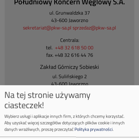
Południowy Koncern Węglowy S.A.
ul. Grunwaldzka 37
43-600 Jaworzno
sekretariat@pkw-sa.pl
sprzedaz@pkw-sa.pl
Centrala:
tel.
+48 32 618 50 00
fax. +48 32 616 44 76
Zakład Górniczy Sobieski
ul. Sulińskiego 2
43-600 Jaworzno
Tel.
+48 32 618 50 00
Na tej stronie używamy
ciasteczek!
Zakład Górniczy Janina
ul. Górnicza 23
Wybierz usługi i aplikacje innych firm, z których chcemy korzystać.
32-590 Libiąż
Aby uzyskać więcej szczegółów dotyczących plików cookie i innych
Tel.
+48 32 627 00 00
danych wrażliwych, proszę przeczytać
Polityka prywatności
.