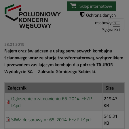
Przejdź
Sklep internetowy
do
Ochrona danych
treści
osobowych
Sygnaliści
23.01.2015
Najem oraz świadczenie usług serwisowych kombajnu
ścianowego wraz ze stacją transformatorową, wyłącznikiem
i przewodem zasilającym kombajn dla potrzeb TAURON
Wydobycie SA – Zakładu Górniczego Sobieski
.
Załącznik
Size
Ogloszenie o zamowieniu 65-2014-EEZP-
219.47
IZ.pdf
KB
546.31
SIWZ do sprawy nr 65-2014-EEZP-IZ.pdf
KB