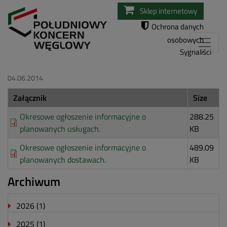
Przejdź
Sklep internetowy
do
Ochrona danych
treści
osobowych
Sygnaliści
04.06.2014
Załącznik
Size
Okresowe ogłoszenie informacyjne o
288.25
planowanych usługach.
KB
Okresowe ogłoszenie informacyjne o
489.09
planowanych dostawach.
KB
Archiwum
2026
(1)
2025
(1)