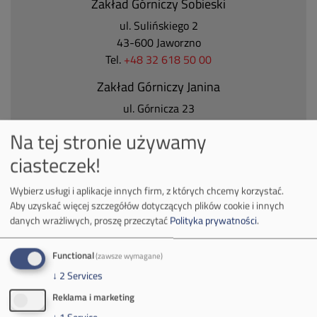
Zakład Górniczy Sobieski
ul. Sulińskiego 2
43-600 Jaworzno
Tel.
+48 32 618 50 00
Zakład Górniczy Janina
ul. Górnicza 23
32-590 Libiąż
Na tej stronie używamy
Tel.
+48 32 627 00 00
ciasteczek!
Zakład Górniczy Brzeszcze
ul.
Kościuszki 1
Wybierz usługi i aplikacje innych firm, z których chcemy korzystać.
Aby uzyskać więcej szczegółów dotyczących plików cookie i innych
32-620 Brzeszcze
danych wrażliwych, proszę przeczytać
Polityka prywatności
.
tel.
+48 32 716 53 00
Functional
(zawsze wymagane)
↓
2
Services
Kontakt dla mediów:
Reklama i marketing
mail:
media@pkw-sa.pl