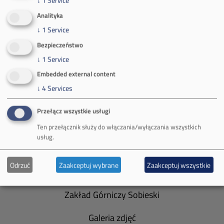
↓
1
Service
tel.:
+48 32 618 56 02
(poniedziałek-piątek 7:00-15:00)
Analityka
↓
1
Service
Bezpieczeństwo
↓
1
Service
Embedded external content
O Firmie
↓
4
Services
Władze spółki
Przełącz wszystkie usługi
Spółka Południowy Koncern Węglowy
Ten przełącznik służy do włączania/wyłączania wszystkich
usług.
Zakład Górniczy Brzeszcze
Odrzuć
Zaakceptuj wybrane
Zaakceptuj wszystkie
Zakład Górniczy Janina
Zakład Górniczy Sobieski
Galeria zdjęć