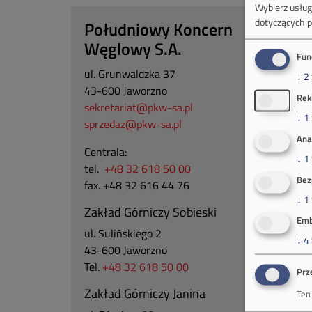
Wybierz usługi
dotyczących p
Południowy Koncern
Węglowy S.A.
Fun
ul. Grunwaldzka 37
↓
2
43-600 Jaworzno
Rek
sekretariat@pkw-sa.pl
↓
1
sprzedaz@pkw-sa.pl
Ana
Centrala:
↓
1
tel.
+48 32 618 50 00
Bez
fax. +48 32 616 44 76
↓
1
Zakład Górniczy Sobieski
Emb
ul. Sulińskiego 2
↓
4
43-600 Jaworzno
Tel.
+48 32 618 50 00
Prz
Zakład Górniczy Janina
Ten