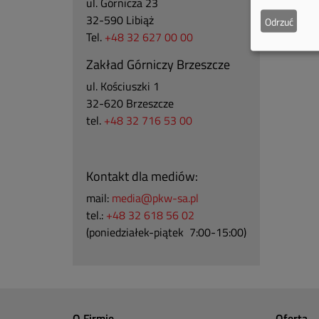
ul. Górnicza 23
32-590 Libiąż
Odrzuć
Tel.
+48 32 627 00 00
Zakład Górniczy Brzeszcze
ul.
Kościuszki 1
32-620 Brzeszcze
tel.
+48 32 716 53 00
Kontakt dla mediów:
mail:
media@pkw-sa.pl
tel.:
+48 32 618 56 02
(poniedziałek-piątek 7:00-15:00)
O Firmie
Oferta