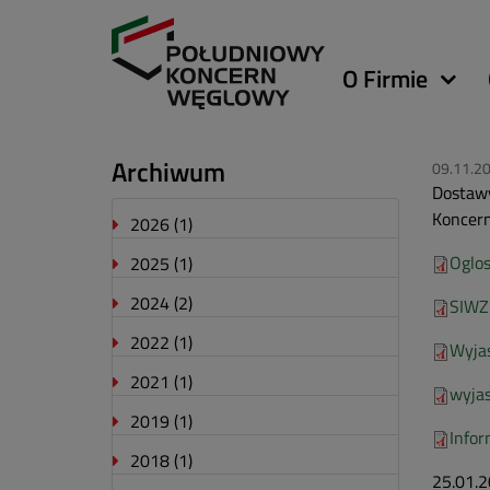
Główna
O Firmie
nawigacja
Archiwum
09.11.2
Dostawy
Koncer
2026
(1)
Oglo
2025
(1)
2024
(2)
SIWZ
2022
(1)
Wyjas
2021
(1)
wyjas
2019
(1)
Infor
2018
(1)
25.01.