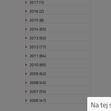
2017
(1)
2016
(2)
2015
(8)
2014
(65)
2013
(92)
2012
(77)
2011
(84)
2010
(85)
2009
(62)
2008
(45)
2007
(55)
2006
(47)
Na tej