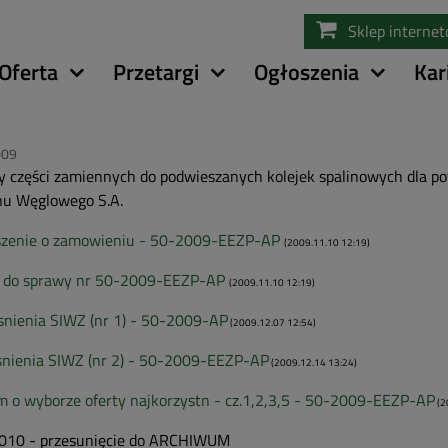
Przejdź
Sklep interne
do
treści
Oferta
Przetargi
Ogłoszenia
Kar
009
 części zamiennych do podwieszanych kolejek spalinowych dla p
nu Węglowego S.A.
szenie o zamowieniu - 50-2009-EEZP-AP
(2009.11.10 12:19)
 do sprawy nr 50-2009-EEZP-AP
(2009.11.10 12:19)
nienia SIWZ (nr 1) - 50-2009-AP
(2009.12.07 12:54)
nienia SIWZ (nr 2) - 50-2009-EEZP-AP
(2009.12.14 13:24)
m o wyborze oferty najkorzystn - cz.1,2,3,5 - 50-2009-EEZP-AP
(2
2010 - przesunięcie do ARCHIWUM