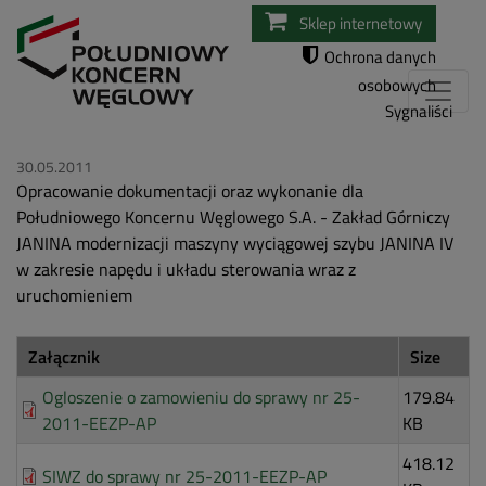
Przejdź
Sklep internetowy
do
Ochrona danych
treści
osobowych
Sygnaliści
30.05.2011
Opracowanie dokumentacji oraz wykonanie dla
Południowego Koncernu Węglowego S.A. - Zakład Górniczy
JANINA modernizacji maszyny wyciągowej szybu JANINA IV
w zakresie napędu i układu sterowania wraz z
uruchomieniem
Załącznik
Size
Ogloszenie o zamowieniu do sprawy nr 25-
179.84
2011-EEZP-AP
KB
418.12
SIWZ do sprawy nr 25-2011-EEZP-AP