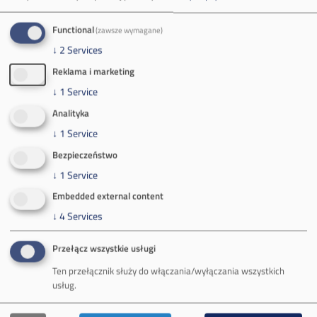
Tel.
+48 32 627 00 00
Functional
(zawsze wymagane)
Zakład Górniczy Brzeszcze
↓
2
Services
ul.
Kościuszki 1
Reklama i marketing
32-620 Brzeszcze
tel.
+48 32 716 53 00
↓
1
Service
Analityka
↓
1
Service
Kontakt dla mediów:
Bezpieczeństwo
mail:
media@pkw-sa.pl
↓
1
Service
tel.:
+48 32 618 56 02
Embedded external content
(poniedziałek-piątek 7:00-15:00)
↓
4
Services
Przełącz wszystkie usługi
Ten przełącznik służy do włączania/wyłączania wszystkich
usług.
O Firmie