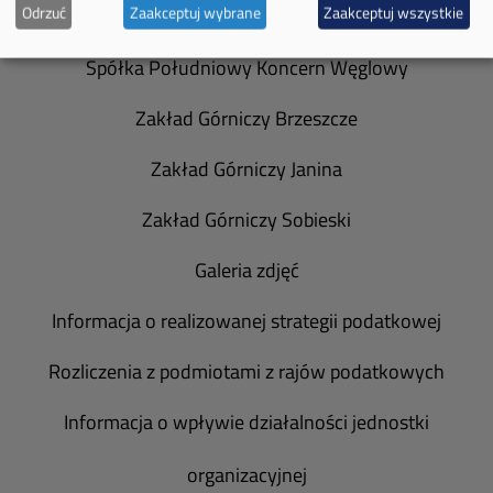
Odrzuć
Zaakceptuj wybrane
Zaakceptuj wszystkie
Władze spółki
Spółka Południowy Koncern Węglowy
Zakład Górniczy Brzeszcze
Zakład Górniczy Janina
Zakład Górniczy Sobieski
Galeria zdjęć
Informacja o realizowanej strategii podatkowej
Rozliczenia z podmiotami z rajów podatkowych
Informacja o wpływie działalności jednostki
organizacyjnej