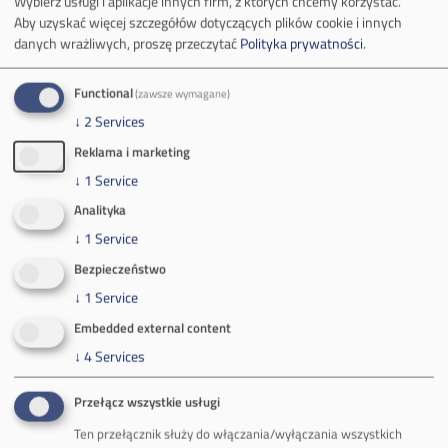
Wybierz usługi i aplikacje innych firm, z których chcemy korzystać.
Aby uzyskać więcej szczegółów dotyczących plików cookie i innych
Zakład Górniczy Janina
danych wrażliwych, proszę przeczytać
Polityka prywatności
.
ul. Górnicza 23
32-590 Libiąż
Functional
(zawsze wymagane)
Tel.
+48 32 627 00 00
↓
2
Services
Zakład Górniczy Brzeszcze
Reklama i marketing
ul.
Kościuszki 1
↓
1
Service
32-620 Brzeszcze
Analityka
tel.
+48 32 716 53 00
↓
1
Service
Bezpieczeństwo
↓
1
Service
Kontakt dla mediów:
Embedded external content
mail:
media@pkw-sa.pl
↓
4
Services
tel.:
+48 32 618 56 02
(poniedziałek-piątek 7:00-15:00)
Przełącz wszystkie usługi
Ten przełącznik służy do włączania/wyłączania wszystkich