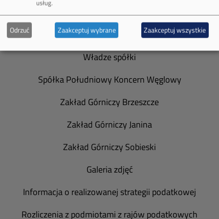
usług.
Odrzuć
Zaakceptuj wybrane
Zaakceptuj wszystkie
O Firmie
Władze spółki
Spółka Południowy Koncern Węglowy
Zakład Górniczy Brzeszcze
Zakład Górniczy Janina
Zakład Górniczy Sobieski
Galeria zdjęć
Informacja o realizowanej strategii podatkowej
Rozliczenia z podmiotami z rajów podatkowych