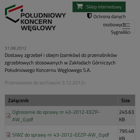
Przejdź
Sklep internetowy
do
Ochrona danych
treści
osobowych
Sygnaliści
31.08.2012
Dostawy zgrzebeł i obejm (zamków) do przenośników
zgrzebłowych stosowanych w Zakładach Górniczych
Południowego Koncernu Węglowego S.A.
Przeniesiono do archiwum 3.12.2012r.
Załącznik
Size
Ogloszenie do sprawy nr 43-2012-EEZP-
245.63
AW_0.pdf
KB
795.48
SIWZ do sprawy nr 43-2012-EEZP-AW_0.pdf
KB