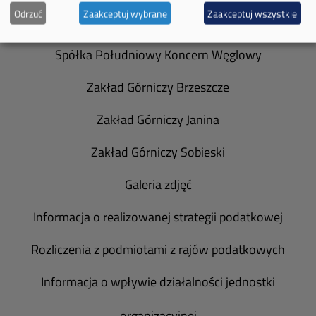
Odrzuć
Zaakceptuj wybrane
Zaakceptuj wszystkie
Władze spółki
Spółka Południowy Koncern Węglowy
Zakład Górniczy Brzeszcze
Zakład Górniczy Janina
Zakład Górniczy Sobieski
Galeria zdjęć
Informacja o realizowanej strategii podatkowej
Rozliczenia z podmiotami z rajów podatkowych
Informacja o wpływie działalności jednostki
organizacyjnej