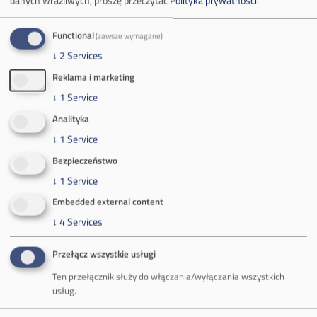
danych wrażliwych, proszę przeczytać
Polityka prywatności
.
32-590 Libiąż
Tel.
+48 32 627 00 00
Functional
(zawsze wymagane)
Zakład Górniczy Brzeszcze
↓
2
Services
ul.
Kościuszki 1
Reklama i marketing
32-620 Brzeszcze
↓
1
Service
tel.
+48 32 716 53 00
Analityka
↓
1
Service
Kontakt dla mediów:
Bezpieczeństwo
mail:
media@pkw-sa.pl
↓
1
Service
tel.:
+48 32 618 56 02
Embedded external content
(poniedziałek-piątek 7:00-15:00)
↓
4
Services
Przełącz wszystkie usługi
Ten przełącznik służy do włączania/wyłączania wszystkich
usług.
O Firmie