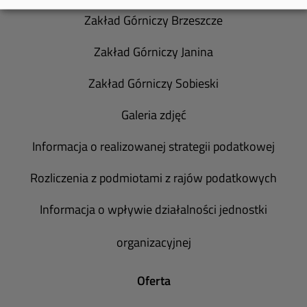
Zakład Górniczy Brzeszcze
Zakład Górniczy Janina
Zakład Górniczy Sobieski
Galeria zdjęć
Informacja o realizowanej strategii podatkowej
Rozliczenia z podmiotami z rajów podatkowych
Informacja o wpływie działalności jednostki
organizacyjnej
Oferta