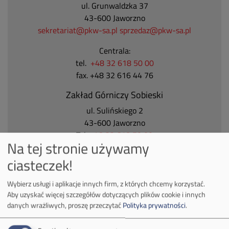
ul. Grunwaldzka 37
43-600 Jaworzno
sekretariat@pkw-sa.pl
sprzedaz@pkw-sa.pl
Centrala:
tel.
+48 32 618 50 00
fax. +48 32 616 44 76
Zakład Górniczy Sobieski
ul. Sulińskiego 2
43-600 Jaworzno
Tel.
+48 32 618 50 00
Na tej stronie używamy
Zakład Górniczy Janina
ciasteczek!
ul. Górnicza 23
32-590 Libiąż
Wybierz usługi i aplikacje innych firm, z których chcemy korzystać.
Tel.
+48 32 627 00 00
Aby uzyskać więcej szczegółów dotyczących plików cookie i innych
danych wrażliwych, proszę przeczytać
Polityka prywatności
.
Zakład Górniczy Brzeszcze