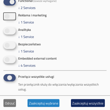
ul.
Kościuszki 1
Functional
(zawsze wymagane)
32-620 Brzeszcze
↓
2
Services
tel.
+48 32 716 53 00
Reklama i marketing
↓
1
Service
Analityka
Kontakt dla mediów:
↓
1
Service
mail:
media@pkw-sa.pl
Bezpieczeństwo
tel.:
+48 32 618 56 02
(poniedziałek-piątek 7:00-15:00)
↓
1
Service
Embedded external content
↓
4
Services
Przełącz wszystkie usługi
O Firmie
Ten przełącznik służy do włączania/wyłączania wszystkich
usług.
Władze spółki
Odrzuć
Zaakceptuj wybrane
Zaakceptuj wszystkie
Spółka Południowy Koncern Węglowy