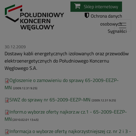
Przejdź
Sklep internetowy
do
Ochrona danych
treści
osobowych
Sygnaliści
30.12.2009
Dostawy kabli energetycznych izolowanych oraz przewodów
elektroenergetycznych do Południowego Koncernu
Węglowego S.A.
Ogloszenie o zamowieniu do sprawy 65-2009-EEZP-
MN
(2009.12.31 9:25)
SIWZ do sprawy nr 65-2009-EEZP-MN
(2009.12.31 9:25)
Inform.o wyborze oferty najkorz.w cz.1 - 65-2009-EEZP-
MN
(2010.02.01 13:45)
Informacja o wyborze oferty najkorzystniejszej cz. nr 2 i 3 -