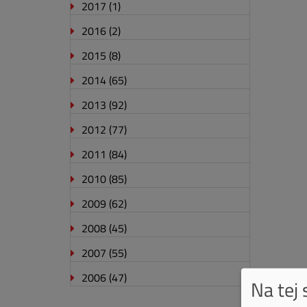
2017
(1)
2016
(2)
2015
(8)
2014
(65)
2013
(92)
2012
(77)
2011
(84)
2010
(85)
2009
(62)
2008
(45)
2007
(55)
2006
(47)
Na tej