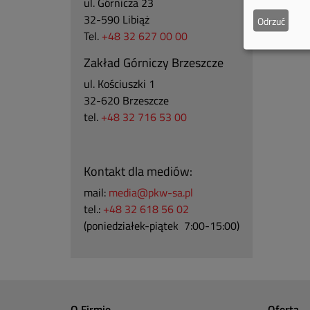
ul. Górnicza 23
32-590 Libiąż
Odrzuć
Tel.
+48 32 627 00 00
Zakład Górniczy Brzeszcze
ul.
Kościuszki 1
32-620 Brzeszcze
tel.
+48 32 716 53 00
Kontakt dla mediów:
mail:
media@pkw-sa.pl
tel.:
+48 32 618 56 02
(poniedziałek-piątek 7:00-15:00)
O Firmie
Oferta