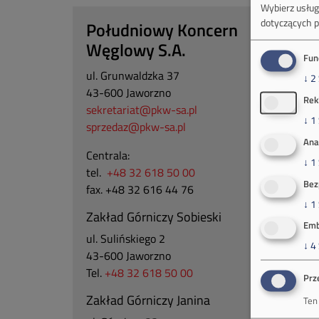
Wybierz usługi
dotyczących p
Południowy Koncern
Węglowy S.A.
Fun
ul. Grunwaldzka 37
↓
2
43-600 Jaworzno
Rek
sekretariat@pkw-sa.pl
↓
1
sprzedaz@pkw-sa.pl
Ana
Centrala:
↓
1
tel.
+48 32 618 50 00
Bez
fax. +48 32 616 44 76
↓
1
Zakład Górniczy Sobieski
Emb
ul. Sulińskiego 2
↓
4
43-600 Jaworzno
Tel.
+48 32 618 50 00
Prz
Zakład Górniczy Janina
Ten