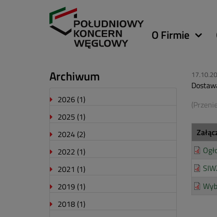
Główna
O Firmie
nawigacja
Archiwum
17.10.2
Dostawa
2026
(1)
(Przeni
2025
(1)
Załąc
2024
(2)
Ogł
2022
(1)
SIW
2021
(1)
Wybó
2019
(1)
2018
(1)