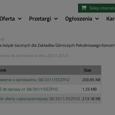
Przejdź
Sklep interne
do
treści
Oferta
Przetargi
Ogłoszenia
Kar
011
 łożysk tocznych dla Zakładów Górniczych Południowego Konce
esiono do archiwum w dniu 20.01.2012)
znik
Size
oszenie o zamówieniu 58/2011/EEZP/IZ
200.95 KB
Z do sprawy nr 58/2011/EEZP/IZ
1.25 MB
r oferty najkorzystniejszej 58/2011/EEZP/IZ
213.18 KB