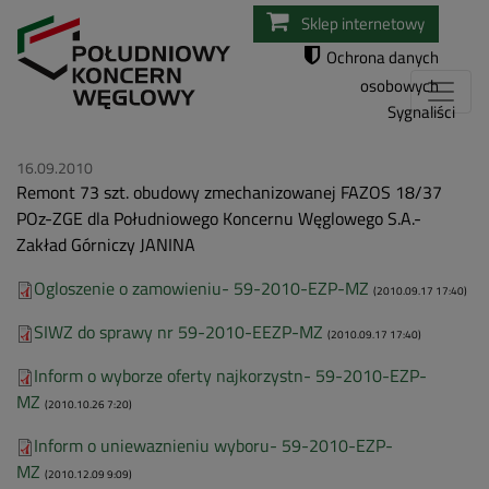
Przejdź
Sklep internetowy
do
Ochrona danych
treści
osobowych
Sygnaliści
16.09.2010
Remont 73 szt. obudowy zmechanizowanej FAZOS 18/37
POz-ZGE dla Południowego Koncernu Węglowego S.A.-
Zakład Górniczy JANINA
Ogloszenie o zamowieniu- 59-2010-EZP-MZ
(2010.09.17 17:40)
SIWZ do sprawy nr 59-2010-EEZP-MZ
(2010.09.17 17:40)
Inform o wyborze oferty najkorzystn- 59-2010-EZP-
MZ
(2010.10.26 7:20)
Inform o uniewaznieniu wyboru- 59-2010-EZP-
MZ
(2010.12.09 9:09)