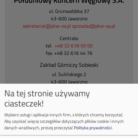
ul. Grunwaldzka 37
43-600 Jaworzno
sekretariat@pkw-sa.pl
sprzedaz@pkw-sa.pl
Centrala:
tel.
+48 32 618 50 00
fax. +48 32 616 44 76
Zakład Górniczy Sobieski
ul. Sulińskiego 2
43-600 Jaworzno
Tel.
+48 32 618 50 00
Na tej stronie używamy
ciasteczek!
Zakład Górniczy Janina
ul. Górnicza 23
Wybierz usługi i aplikacje innych firm, z których chcemy korzystać.
32-590 Libiąż
Aby uzyskać więcej szczegółów dotyczących plików cookie i innych
Tel.
+48 32 627 00 00
danych wrażliwych, proszę przeczytać
Polityka prywatności
.
Zakład Górniczy Brzeszcze