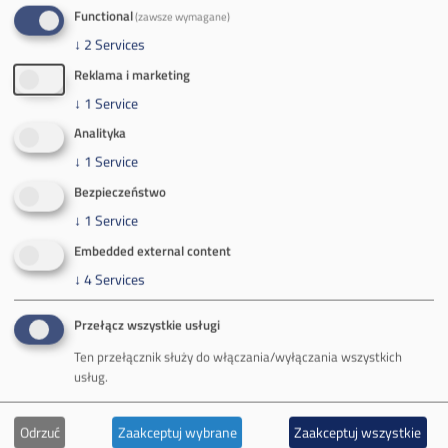
Functional
(zawsze wymagane)
ul.
Kościuszki 1
↓
2
Services
32-620 Brzeszcze
tel.
+48 32 716 53 00
Reklama i marketing
↓
1
Service
Analityka
Kontakt dla mediów:
↓
1
Service
mail:
media@pkw-sa.pl
Bezpieczeństwo
tel.:
+48 32 618 56 02
↓
1
Service
(poniedziałek-piątek 7:00-15:00)
Embedded external content
↓
4
Services
Przełącz wszystkie usługi
Ten przełącznik służy do włączania/wyłączania wszystkich
O Firmie
usług.
Władze spółki
Odrzuć
Zaakceptuj wybrane
Zaakceptuj wszystkie