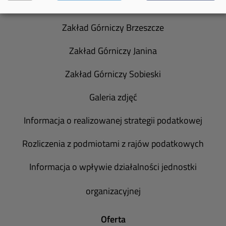
Spółka Południowy Koncern Węglowy
Zakład Górniczy Brzeszcze
Zakład Górniczy Janina
Zakład Górniczy Sobieski
Galeria zdjęć
Informacja o realizowanej strategii podatkowej
Rozliczenia z podmiotami z rajów podatkowych
Informacja o wpływie działalności jednostki
organizacyjnej
Oferta