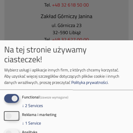
Tel.
+48 32 618 50 00
Zakład Górniczy Janina
ul. Górnicza 23
32-590 Libiąż
Tel.
+48 32 627 00 00
Na tej stronie używamy
Zakład Górniczy Brzeszcze
ciasteczek!
ul.
Kościuszki 1
32-620 Brzeszcze
Wybierz usługi i aplikacje innych firm, z których chcemy korzystać.
tel.
+48 32 716 53 00
Aby uzyskać więcej szczegółów dotyczących plików cookie i innych
danych wrażliwych, proszę przeczytać
Polityka prywatności
.
Kontakt dla mediów:
Functional
(zawsze wymagane)
↓
2
Services
mail:
media@pkw-sa.pl
tel.:
+48 32 618 56 02
Reklama i marketing
(poniedziałek-piątek 7:00-15:00)
↓
1
Service
Analityka