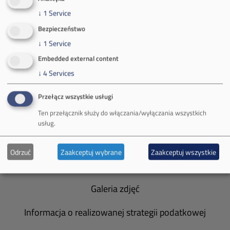
↓
1
Service
Bezpieczeństwo
↓
1
Service
O Firmie
Embedded external content
Władze spółki
↓
4
Services
Spółka Południowy Koncern Węglowy
Przełącz wszystkie usługi
Ten przełącznik służy do włączania/wyłączania wszystkich
Zakład Górniczy Brzeszcze
usług.
Zakład Górniczy Janina
Odrzuć
Zaakceptuj wybrane
Zaakceptuj wszystkie
Zakład Górniczy Sobieski
Galeria zdjęć
Informacja o realizowanej strategii podatkowej