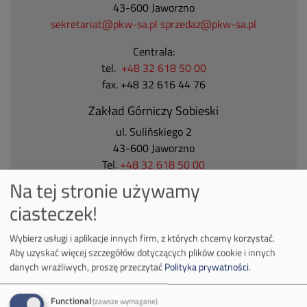
43-600 Jaworzno
sekretariat@pkw-sa.pl
sprzedaz@pkw-sa.pl
Centrala:
tel.
+48 32 618 50 00
fax. +48 32 616 44 76
Zakład Górniczy Sobieski
ul. Sulińskiego 2
43-600 Jaworzno
Tel.
+48 32 618 50 00
Na tej stronie używamy
Zakład Górniczy Janina
ciasteczek!
ul. Górnicza 23
32-590 Libiąż
Wybierz usługi i aplikacje innych firm, z których chcemy korzystać.
Tel.
+48 32 627 00 00
Aby uzyskać więcej szczegółów dotyczących plików cookie i innych
danych wrażliwych, proszę przeczytać
Polityka prywatności
.
Zakład Górniczy Brzeszcze
ul.
Kościuszki 1
Functional
(zawsze wymagane)