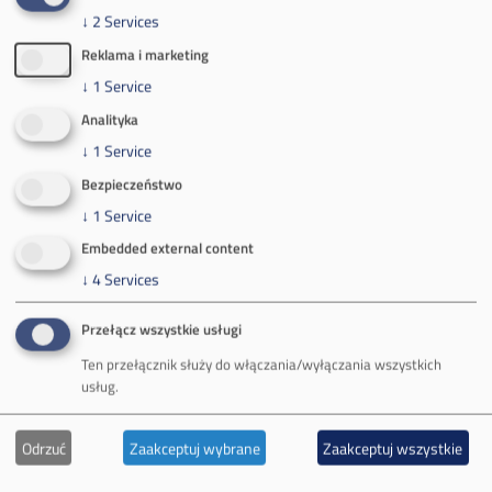
32-620 Brzeszcze
↓
2
Services
tel.
+48 32 716 53 00
Reklama i marketing
↓
1
Service
Kontakt dla mediów:
Analityka
mail:
media@pkw-sa.pl
↓
1
Service
tel.:
+48 32 618 56 02
Bezpieczeństwo
(poniedziałek-piątek 7:00-15:00)
↓
1
Service
Embedded external content
↓
4
Services
Przełącz wszystkie usługi
O Firmie
Ten przełącznik służy do włączania/wyłączania wszystkich
usług.
Władze spółki
Spółka Południowy Koncern Węglowy
Odrzuć
Zaakceptuj wybrane
Zaakceptuj wszystkie