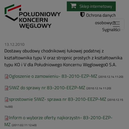
Przejdź
Sklep internetowy
do
Ochrona danych
treści
osobowych
Sygnaliści
13.12.2010
Dostawy obudowy chodnikowej łukowej podatnej z
kształtownika typu V oraz stropnic prostych z kształtownika
typu KO i V dla Południowego Koncernu Węglowego0 S.A.
Ogloszenie o zamowieniu- 83-2010-EZP-MZ
(2010.12.14 11:20)
SIWZ do sprawy nr 83-2010-EEZP-MZ
(2010.12.14 11:20)
sprostownie SIWZ- sprawa nr 83-2010-EEZP-MZ
(2010.12.15
14:00)
Inform o wyborze oferty najkorzystn- 83-2010-EZP-
MZ
(2011.02.11 12:40)