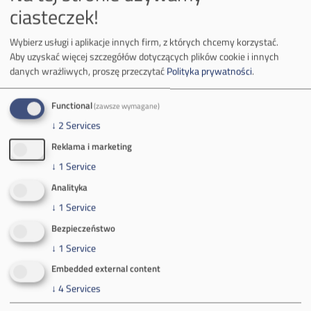
ciasteczek!
Zakład Górniczy Sobieski
Wybierz usługi i aplikacje innych firm, z których chcemy korzystać.
ul. Sulińskiego 2
Aby uzyskać więcej szczegółów dotyczących plików cookie i innych
43-600 Jaworzno
danych wrażliwych, proszę przeczytać
Polityka prywatności
.
Tel.
+48 32 618 50 00
Zakład Górniczy Janina
Functional
(zawsze wymagane)
↓
2
Services
ul. Górnicza 23
32-590 Libiąż
Reklama i marketing
Tel.
+48 32 627 00 00
↓
1
Service
Zakład Górniczy Brzeszcze
Analityka
↓
1
Service
ul.
Kościuszki 1
32-620 Brzeszcze
Bezpieczeństwo
tel.
+48 32 716 53 00
↓
1
Service
Embedded external content
↓
4
Services
Kontakt dla mediów: