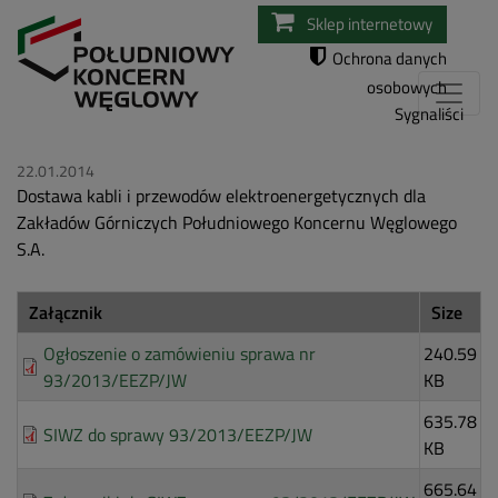
Przejdź
Sklep internetowy
do
Ochrona danych
treści
osobowych
Sygnaliści
22.01.2014
Dostawa kabli i przewodów elektroenergetycznych dla
Zakładów Górniczych Południowego Koncernu Węglowego
S.A.
Załącznik
Size
Ogłoszenie o zamówieniu sprawa nr
240.59
93/2013/EEZP/JW
KB
635.78
SIWZ do sprawy 93/2013/EEZP/JW
KB
665.64