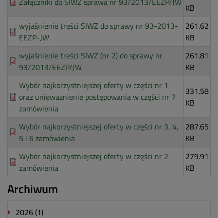
Załączniki do SIWZ sprawa nr 93/2013/EEZP/JW
KB
wyjaśnienie treści SIWZ do sprawy nr 93-2013-
261.62
EEZP-JW
KB
wyjaśnienie treści SIWZ (nr 2) do sprawy nr
261.81
93/2013/EEZP/JW
KB
Wybór najkorzystniejszej oferty w części nr 1
331.58
oraz unieważnienie postępowania w części nr 7
KB
zamówienia
Wybór najkorzystniejszej oferty w części nr 3, 4,
287.65
5 i 6 zamówienia
KB
Wybór najkorzystniejszej oferty w części nr 2
279.91
zamówienia
KB
Archiwum
2026
(1)