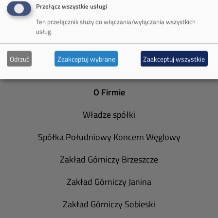
mail:
media@pkw-sa.pl
Przełącz wszystkie usługi
tel.:
+48 32 618 56 02
Ten przełącznik służy do włączania/wyłączania wszystkich
(poniedziałek-piątek 7:00-15:00)
usług.
Odrzuć
Zaakceptuj wybrane
Zaakceptuj wszystkie
O Firmie
Władze spółki
Spółka Południowy Koncern Węglowy
Zakład Górniczy Brzeszcze
Zakład Górniczy Janina
Zakład Górniczy Sobieski