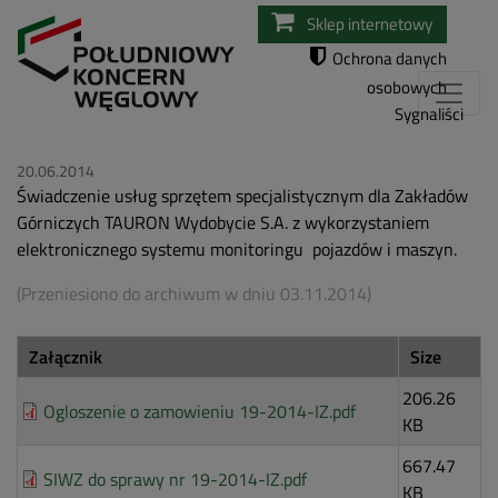
Przejdź
Sklep internetowy
do
Ochrona danych
treści
osobowych
Sygnaliści
20.06.2014
Świadczenie usług sprzętem specjalistycznym dla Zakładów
Górniczych TAURON Wydobycie S.A. z wykorzystaniem
elektronicznego systemu monitoringu pojazdów i maszyn.
(Przeniesiono do archiwum w dniu 03.11.2014)
Załącznik
Size
206.26
Ogloszenie o zamowieniu 19-2014-IZ.pdf
KB
667.47
SIWZ do sprawy nr 19-2014-IZ.pdf
KB