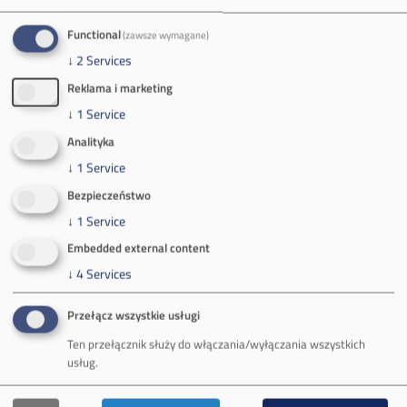
Tel.
+48 32 627 00 00
Zakład Górniczy Brzeszcze
Functional
(zawsze wymagane)
↓
2
Services
ul.
Kościuszki 1
32-620 Brzeszcze
Reklama i marketing
tel.
+48 32 716 53 00
↓
1
Service
Analityka
↓
1
Service
Kontakt dla mediów:
Bezpieczeństwo
mail:
media@pkw-sa.pl
↓
1
Service
tel.:
+48 32 618 56 02
Embedded external content
(poniedziałek-piątek 7:00-15:00)
↓
4
Services
Przełącz wszystkie usługi
Ten przełącznik służy do włączania/wyłączania wszystkich
usług.
O Firmie