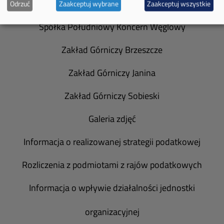
Władze spółki
Odrzuć
Zaakceptuj wybrane
Zaakceptuj wszystkie
Spółka Południowy Koncern Węglowy
Zakład Górniczy Brzeszcze
Zakład Górniczy Janina
Zakład Górniczy Sobieski
Galeria zdjęć
Informacja o realizowanej strategii podatkowej
Rozliczenia z podmiotami z rajów podatkowych
Informacja o wpływie działalności jednostki
organizacyjnej