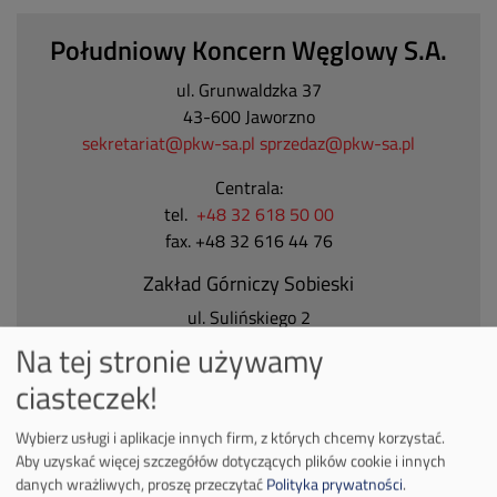
Południowy Koncern Węglowy S.A.
ul. Grunwaldzka 37
43-600 Jaworzno
sekretariat@pkw-sa.pl
sprzedaz@pkw-sa.pl
Centrala:
tel.
+48 32 618 50 00
fax. +48 32 616 44 76
Zakład Górniczy Sobieski
ul. Sulińskiego 2
43-600 Jaworzno
Na tej stronie używamy
Tel.
+48 32 618 50 00
ciasteczek!
Zakład Górniczy Janina
Wybierz usługi i aplikacje innych firm, z których chcemy korzystać.
ul. Górnicza 23
Aby uzyskać więcej szczegółów dotyczących plików cookie i innych
32-590 Libiąż
danych wrażliwych, proszę przeczytać
Polityka prywatności
.