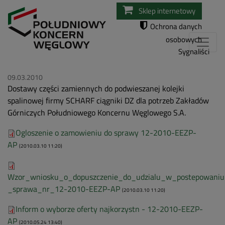
Przejdź
Sklep internetowy
do
Ochrona danych
treści
osobowych
Sygnaliści
09.03.2010
Dostawy części zamiennych do podwieszanej kolejki
spalinowej firmy SCHARF ciągniki DZ dla potrzeb Zakładów
Górniczych Południowego Koncernu Węglowego S.A.
Ogloszenie o zamowieniu do sprawy 12-2010-EEZP-
AP
(2010.03.10 11:20)
Wzor_wniosku_o_dopuszczenie_do_udzialu_w_postepowaniu
_sprawa_nr_12-2010-EEZP-AP
(2010.03.10 11:20)
Inform o wyborze oferty najkorzystn - 12-2010-EEZP-
AP
(2010.05.24 13:40)