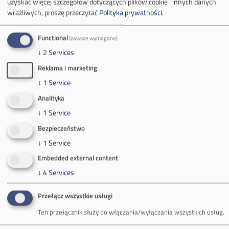
uzyskać więcej szczegółów dotyczących plików cookie i innych danych
32-620 Brzeszcze
wrażliwych, proszę przeczytać
Polityka prywatności
.
tel.
+48 32 716 53 00
Functional
(zawsze wymagane)
↓
2
Services
Kontakt dla mediów:
Reklama i marketing
mail:
media@pkw-sa.pl
↓
1
Service
tel.:
+48 32 618 56 02
(poniedziałek-piątek 7:00-15:00)
Analityka
↓
1
Service
Bezpieczeństwo
↓
1
Service
Embedded external content
O Firmie
↓
4
Services
Władze spółki
Przełącz wszystkie usługi
Spółka Południowy Koncern Węglowy
Ten przełącznik służy do włączania/wyłączania wszystkich usług.