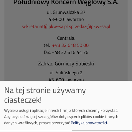
Południowy Koncern Węglowy S.A.
ul. Grunwaldzka 37
43-600 Jaworzno
sekretariat@pkw-sa.pl
sprzedaz@pkw-sa.pl
Centrala:
tel.
+48 32 618 50 00
fax. +48 32 616 44 76
Zakład Górniczy Sobieski
ul. Sulińskiego 2
43-600 Jaworzno
Tel.
+48 32 618 50 00
Na tej stronie używamy
ciasteczek!
Zakład Górniczy Janina
ul. Górnicza 23
Wybierz usługi i aplikacje innych firm, z których chcemy korzystać.
32-590 Libiąż
Aby uzyskać więcej szczegółów dotyczących plików cookie i innych
Tel.
+48 32 627 00 00
danych wrażliwych, proszę przeczytać
Polityka prywatności
.