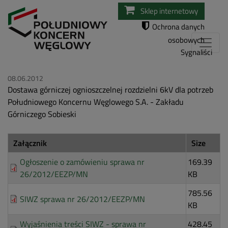
Przejdź
Sklep internetowy
do
Ochrona danych
treści
osobowych
Sygnaliści
08.06.2012
Dostawa górniczej ognioszczelnej rozdzielni 6kV dla potrzeb
Południowego Koncernu Węglowego S.A. - Zakładu
Górniczego Sobieski
Załącznik
Size
Ogłoszenie o zamówieniu sprawa nr
169.39
26/2012/EEZP/MN
KB
785.56
SIWZ sprawa nr 26/2012/EEZP/MN
KB
Wyjaśnienia treści SIWZ - sprawa nr
428.45