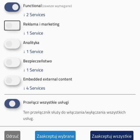
Zakład Górniczy Brzeszcze
Functional
(zawsze wymagane)
ul.
Kościuszki 1
↓
2
Services
32-620 Brzeszcze
Reklama i marketing
tel.
+48 32 716 53 00
↓
1
Service
Analityka
Kontakt dla mediów:
↓
1
Service
mail:
media@pkw-sa.pl
Bezpieczeństwo
tel.:
+48 32 618 56 02
↓
1
Service
(poniedziałek-piątek 7:00-15:00)
Embedded external content
↓
4
Services
Przełącz wszystkie usługi
Ten przełącznik służy do włączania/wyłączania wszystkich
O Firmie
usług.
Władze spółki
Odrzuć
Zaakceptuj wybrane
Zaakceptuj wszystkie