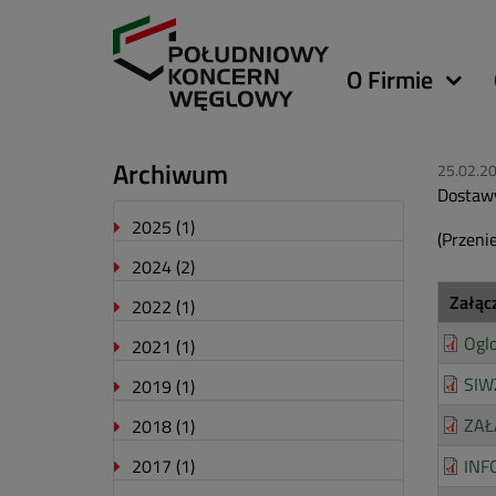
Główna
O Firmie
nawigacja
Archiwum
25.02.2
Dostawy
2025
(1)
(Przeni
2024
(2)
Załąc
2022
(1)
Ogl
2021
(1)
SIW
2019
(1)
ZAŁ
2018
(1)
2017
(1)
INF