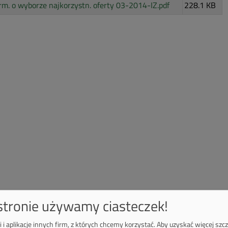
rm. o wyborze najkorzystn. oferty 03-2014-IZ.pdf
228.1 KB
 stronie używamy ciasteczek!
 i aplikacje innych firm, z których chcemy korzystać.
Aby uzyskać więcej szc