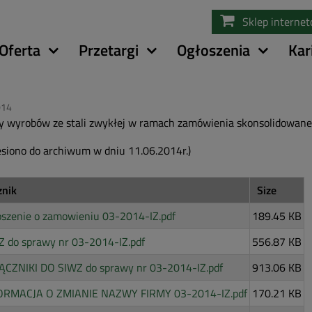
Przejdź
Sklep interne
do
treści
Oferta
Przetargi
Ogłoszenia
Kar
014
 wyrobów ze stali zwykłej w ramach zamówienia skonsolidowaneg
esiono do archiwum w dniu 11.06.2014r.)
znik
Size
oszenie o zamowieniu 03-2014-IZ.pdf
189.45 KB
Z do sprawy nr 03-2014-IZ.pdf
556.87 KB
ĄCZNIKI DO SIWZ do sprawy nr 03-2014-IZ.pdf
913.06 KB
ORMACJA O ZMIANIE NAZWY FIRMY 03-2014-IZ.pdf
170.21 KB