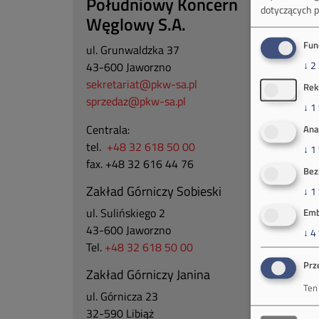
Południowy Koncern
dotyczących p
Węglowy S.A.
Fun
ul. Grunwaldzka 37
↓
2
43-600 Jaworzno
sekretariat@pkw-sa.pl
Rek
sprzedaz@pkw-sa.pl
↓
1
Centrala:
Ana
tel.
+48 32 618 50 00
↓
1
fax. +48 32 616 44 76
Bez
Zakład Górniczy Sobieski
↓
1
ul. Sulińskiego 2
Emb
43-600 Jaworzno
↓
4
Tel.
+48 32 618 50 00
Prz
Zakład Górniczy Janina
Ten
ul. Górnicza 23
32-590 Libiąż