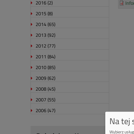
2016
(2)
Info
2015
(8)
2014
(65)
2013
(92)
2012
(77)
2011
(84)
2010
(85)
2009
(62)
2008
(45)
2007
(55)
2006
(47)
Na tej
Wybierz usługi