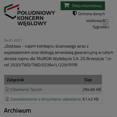
Przejdź
Sklep internetowy
do
Ochrona danych
treści
osobowych
Sygnaliści
04.01.2021
„Dostawa - najem kombajnu ścianowego wraz z
wyposażeniem oraz obsługą serwisową gwarancyjną w całym
okresie najmu dla TAURON Wydobycie S.A. ZG Brzeszcze ”. nr
ref. 2020/TWD/TWD/02394/L/229/P/PR
Załącznik
Size
Odwolanie Tauron
294.66 KB
Zawiadomienie o otrzymaniu odwolania
61.43 KB
Archiwum