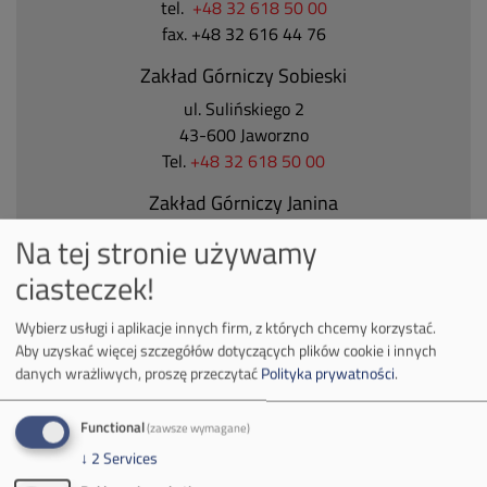
tel.
+48 32 618 50 00
fax. +48 32 616 44 76
Zakład Górniczy Sobieski
ul. Sulińskiego 2
43-600 Jaworzno
Tel.
+48 32 618 50 00
Zakład Górniczy Janina
ul. Górnicza 23
Na tej stronie używamy
32-590 Libiąż
ciasteczek!
Tel.
+48 32 627 00 00
Zakład Górniczy Brzeszcze
Wybierz usługi i aplikacje innych firm, z których chcemy korzystać.
Aby uzyskać więcej szczegółów dotyczących plików cookie i innych
ul.
Kościuszki 1
danych wrażliwych, proszę przeczytać
Polityka prywatności
.
32-620 Brzeszcze
tel.
+48 32 716 53 00
Functional
(zawsze wymagane)
↓
2
Services