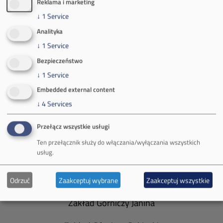
Reklama i marketing
Kontakt dla mediów:
↓
1
Service
mail:
media@pkw-sa.pl
Analityka
tel.:
+48 32 618 56 02
(poniedziałek-piątek 7:00-15:00)
↓
1
Service
Bezpieczeństwo
↓
1
Service
Embedded external content
↓
4
Services
O Firmie
Przełącz wszystkie usługi
Władze spółki
Ten przełącznik służy do włączania/wyłączania wszystkich
usług.
Spółka Południowy Koncern Węglowy
Zakład Górniczy Brzeszcze
Odrzuć
Zaakceptuj wybrane
Zaakceptuj wszystkie
Zakład Górniczy Janina