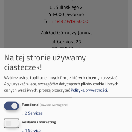
ul. Sulińskiego 2
43-600 Jaworzno
Tel.
+48 32 618 50 00
Zakład Górniczy Janina
ul. Górnicza 23
32-590 Libiąż
Na tej stronie używamy
Tel.
+48 32 627 00 00
ciasteczek!
Zakład Górniczy Brzeszcze
ul.
Kościuszki 1
Wybierz usługi i aplikacje innych firm, z których chcemy korzystać.
32-620 Brzeszcze
Aby uzyskać więcej szczegółów dotyczących plików cookie i innych
tel.
+48 32 716 53 00
danych wrażliwych, proszę przeczytać
Polityka prywatności
.
Functional
(zawsze wymagane)
Kontakt dla mediów:
↓
2
Services
mail:
media@pkw-sa.pl
Reklama i marketing
tel.:
+48 32 618 56 02
↓
1
Service