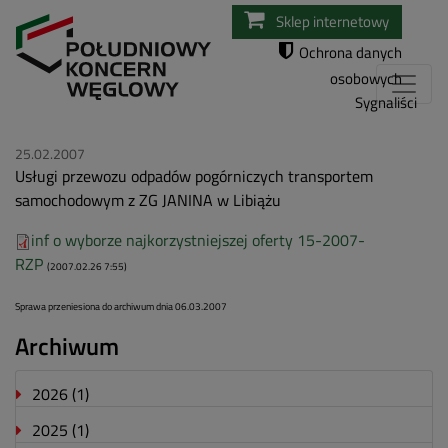
Przejdź
Sklep internetowy
do
Ochrona danych
treści
osobowych
Sygnaliści
25.02.2007
Usługi przewozu odpadów pogórniczych transportem
samochodowym z ZG JANINA w Libiążu
inf o wyborze najkorzystniejszej oferty 15-2007-
RZP
(2007.02.26 7:55)
Sprawa przeniesiona do archiwum dnia 06.03.2007
Archiwum
2026
(1)
2025
(1)