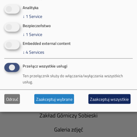
(poniedziałek-piątek 7:00-15:00)
Analityka
↓
1
Service
Bezpieczeństwo
↓
1
Service
Embedded external content
O Firmie
↓
4
Services
Władze spółki
Przełącz wszystkie usługi
Spółka Południowy Koncern Węglowy
Ten przełącznik służy do włączania/wyłączania wszystkich
usług.
Zakład Górniczy Brzeszcze
Odrzuć
Zaakceptuj wybrane
Zaakceptuj wszystkie
Zakład Górniczy Janina
Zakład Górniczy Sobieski
Galeria zdjęć