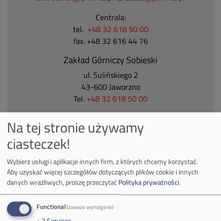
Centrala:
tel.
+48 32 618 50 00
fax. +48 32 616 44 76
Zakład Górniczy Sobieski
ul. Sulińskiego 2
43-600 Jaworzno
Tel.
+48 32 618 50 00
Zakład Górniczy Janina
Na tej stronie używamy
ul. Górnicza 23
ciasteczek!
32-590 Libiąż
Tel.
+48 32 627 00 00
Wybierz usługi i aplikacje innych firm, z których chcemy korzystać.
Aby uzyskać więcej szczegółów dotyczących plików cookie i innych
Zakład Górniczy Brzeszcze
danych wrażliwych, proszę przeczytać
Polityka prywatności
.
ul.
Kościuszki 1
32-620 Brzeszcze
Functional
(zawsze wymagane)
tel.
+48 32 716 53 00
↓
2
Services