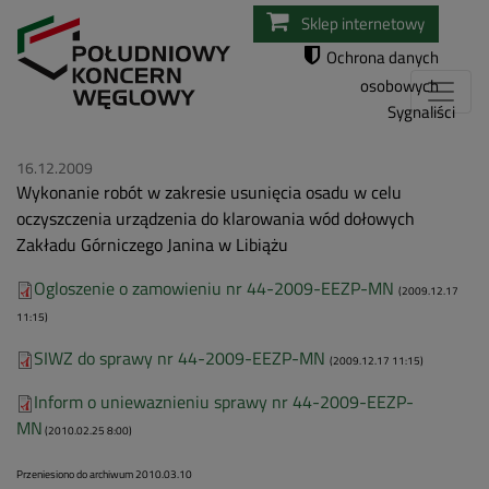
Przejdź
Sklep internetowy
do
Ochrona danych
treści
osobowych
Sygnaliści
16.12.2009
Wykonanie robót w zakresie usunięcia osadu w celu
oczyszczenia urządzenia do klarowania wód dołowych
Zakładu Górniczego Janina w Libiążu
Ogloszenie o zamowieniu nr 44-2009-EEZP-MN
(2009.12.17
11:15)
SIWZ do sprawy nr 44-2009-EEZP-MN
(2009.12.17 11:15)
Inform o uniewaznieniu sprawy nr 44-2009-EEZP-
MN
(2010.02.25 8:00)
Przeniesiono do archiwum 2010.03.10