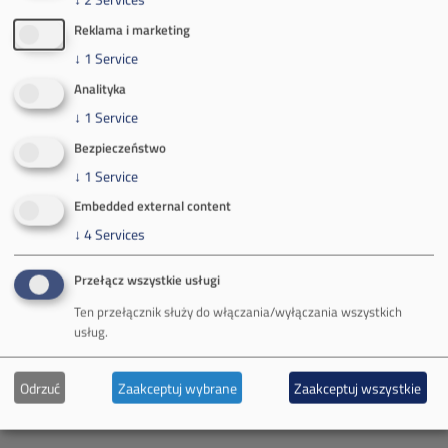
Reklama i marketing
↓
1
Service
Kontakt dla mediów:
Analityka
mail:
media@pkw-sa.pl
↓
1
Service
tel.:
+48 32 618 56 02
(poniedziałek-piątek 7:00-15:00)
Bezpieczeństwo
↓
1
Service
Embedded external content
↓
4
Services
O Firmie
Przełącz wszystkie usługi
Ten przełącznik służy do włączania/wyłączania wszystkich
Władze spółki
usług.
Spółka Południowy Koncern Węglowy
Odrzuć
Zaakceptuj wybrane
Zaakceptuj wszystkie
Zakład Górniczy Brzeszcze