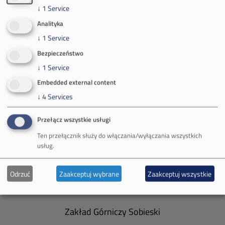
mail:
media@pkw-sa.pl
↓
1
Service
tel.:
+48 32 618 56 02
Analityka
(poniedziałek-piątek 7:00-15:00)
↓
1
Service
Bezpieczeństwo
↓
1
Service
Embedded external content
O Firmie
↓
4
Services
Władze spółki
Przełącz wszystkie usługi
Ten przełącznik służy do włączania/wyłączania wszystkich
Spółka Południowy Koncern Węglowy
usług.
Zakład Górniczy Brzeszcze
Odrzuć
Zaakceptuj wybrane
Zaakceptuj wszystkie
Zakład Górniczy Janina
Zakład Górniczy Sobieski