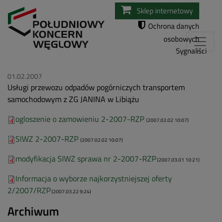
Przejdź
Sklep internetowy
do
Ochrona danych
treści
osobowych
Sygnaliści
01.02.2007
Usługi przewozu odpadów pogórniczych transportem
samochodowym z ZG JANINA w Libiążu
ogloszenie o zamowieniu 2-2007-RZP
(2007.02.02 10:07)
SIWZ 2-2007-RZP
(2007.02.02 10:07)
modyfikacja SIWZ sprawa nr 2-2007-RZP
(2007.03.01 10:21)
Informacja o wyborze najkorzystniejszej oferty
2/2007/RZP
(2007.03.22 9:24)
Archiwum