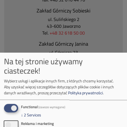
Zakład Górniczy Sobieski
ul. Sulińskiego 2
43-600 Jaworzno
Tel.
+48 32 618 50 00
Zakład Górniczy Janina
ul. Górnicza 23
Na tej stronie używamy
32-590 Libiąż
Tel.
+48 32 627 00 00
ciasteczek!
Zakład Górniczy Brzeszcze
Wybierz usługi i aplikacje innych firm, z których chcemy korzystać.
ul.
Kościuszki 1
Aby uzyskać więcej szczegółów dotyczących plików cookie i innych
32-620 Brzeszcze
danych wrażliwych, proszę przeczytać
Polityka prywatności
.
tel.
+48 32 716 53 00
Functional
(zawsze wymagane)
↓
2
Services
Kontakt dla mediów:
Reklama i marketing