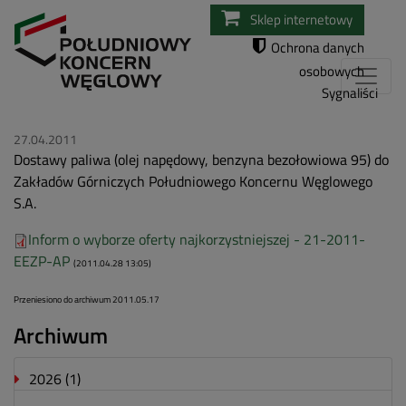
Przejdź
Sklep internetowy
do
Ochrona danych
treści
osobowych
Sygnaliści
27.04.2011
Dostawy paliwa (olej napędowy, benzyna bezołowiowa 95) do
Zakładów Górniczych Południowego Koncernu Węglowego
S.A.
Inform o wyborze oferty najkorzystniejszej - 21-2011-
EEZP-AP
(2011.04.28 13:05)
Przeniesiono do archiwum 2011.05.17
Archiwum
2026
(1)