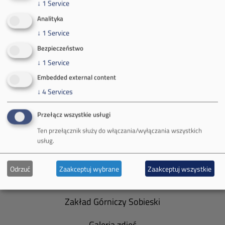
↓
1
Service
tel.:
+48 32 618 56 02
(poniedziałek-piątek 7:00-15:00)
Analityka
↓
1
Service
Bezpieczeństwo
↓
1
Service
Embedded external content
O Firmie
↓
4
Services
Władze spółki
Przełącz wszystkie usługi
Spółka Południowy Koncern Węglowy
Ten przełącznik służy do włączania/wyłączania wszystkich
usług.
Zakład Górniczy Brzeszcze
Odrzuć
Zaakceptuj wybrane
Zaakceptuj wszystkie
Zakład Górniczy Janina
Zakład Górniczy Sobieski
Galeria zdjęć