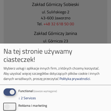
Zakład Górniczy Sobieski
ul. Sulińskiego 2
43-600 Jaworzno
Tel.
+48 32 618 50 00
Zakład Górniczy Janina
ul. Górnicza 23
32-590 Libiąż
Na tej stronie używamy
Tel.
+48 32 627 00 00
ciasteczek!
Zakład Górniczy Brzeszcze
Wybierz usługi i aplikacje innych firm, z których chcemy korzystać.
ul.
Kościuszki 1
Aby uzyskać więcej szczegółów dotyczących plików cookie i innych
32-620 Brzeszcze
danych wrażliwych, proszę przeczytać
Polityka prywatności
.
tel.
+48 32 716 53 00
Functional
(zawsze wymagane)
↓
2
Services
Kontakt dla mediów:
Reklama i marketing
mail:
media@pkw-sa.pl