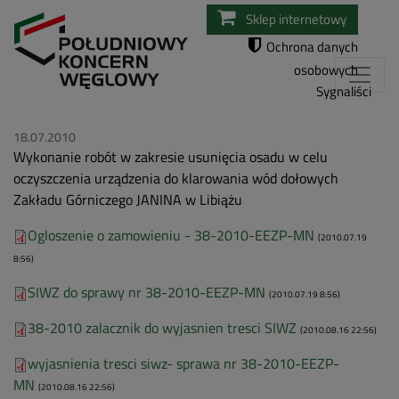
Przejdź
Sklep internetowy
do
Ochrona danych
treści
osobowych
Sygnaliści
18.07.2010
Wykonanie robót w zakresie usunięcia osadu w celu
oczyszczenia urządzenia do klarowania wód dołowych
Zakładu Górniczego JANINA w Libiążu
Ogloszenie o zamowieniu - 38-2010-EEZP-MN
(2010.07.19
8:56)
SIWZ do sprawy nr 38-2010-EEZP-MN
(2010.07.19 8:56)
38-2010 zalacznik do wyjasnien tresci SIWZ
(2010.08.16 22:56)
wyjasnienia tresci siwz- sprawa nr 38-2010-EEZP-
MN
(2010.08.16 22:56)