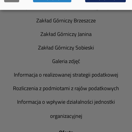
Spółka Południowy Koncern Węglowy
Zakład Górniczy Brzeszcze
Zakład Górniczy Janina
Zakład Górniczy Sobieski
Galeria zdjęć
Informacja o realizowanej strategii podatkowej
Rozliczenia z podmiotami z rajów podatkowych
Informacja o wpływie działalności jednostki
organizacyjnej