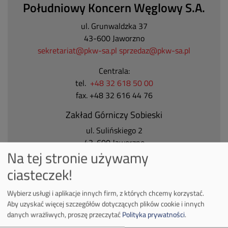
Południowy Koncern Węglowy S.A.
ul. Grunwaldzka 37
43-600 Jaworzno
sekretariat@pkw-sa.pl
sprzedaz@pkw-sa.pl
Centrala:
tel.
+48 32 618 50 00
fax. +48 32 616 44 76
Zakład Górniczy Sobieski
ul. Sulińskiego 2
43-600 Jaworzno
Na tej stronie używamy
Tel.
+48 32 618 50 00
ciasteczek!
Zakład Górniczy Janina
ul. Górnicza 23
Wybierz usługi i aplikacje innych firm, z których chcemy korzystać.
32-590 Libiąż
Aby uzyskać więcej szczegółów dotyczących plików cookie i innych
Tel.
+48 32 627 00 00
danych wrażliwych, proszę przeczytać
Polityka prywatności
.