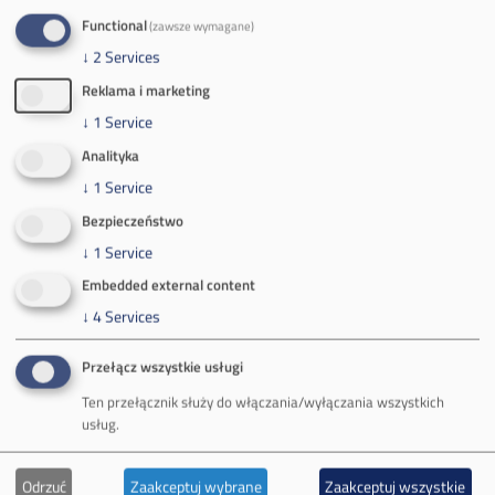
Zakład Górniczy Brzeszcze
Functional
(zawsze wymagane)
ul.
Kościuszki 1
↓
2
Services
32-620 Brzeszcze
Reklama i marketing
tel.
+48 32 716 53 00
↓
1
Service
Analityka
Kontakt dla mediów:
↓
1
Service
mail:
media@pkw-sa.pl
Bezpieczeństwo
tel.:
+48 32 618 56 02
↓
1
Service
(poniedziałek-piątek 7:00-15:00)
Embedded external content
↓
4
Services
Przełącz wszystkie usługi
Ten przełącznik służy do włączania/wyłączania wszystkich
O Firmie
usług.
Władze spółki
Odrzuć
Zaakceptuj wybrane
Zaakceptuj wszystkie