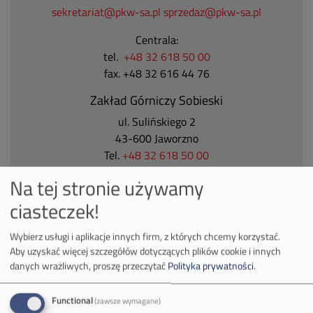
sekretariat@pkw-sa.pl
sprzedaz@pkw-sa.pl
Centrala:
tel.
+48 32 618 50 00
fax. +48 32 616 44 76
Zakład Górniczy Sobieski
ul. Sulińskiego 2
43-600 Jaworzno
Tel.
+48 32 618 50 00
Zakład Górniczy Janina
Na tej stronie używamy
ul. Górnicza 23
ciasteczek!
32-590 Libiąż
Tel.
+48 32 627 00 00
Wybierz usługi i aplikacje innych firm, z których chcemy korzystać.
Aby uzyskać więcej szczegółów dotyczących plików cookie i innych
Zakład Górniczy Brzeszcze
danych wrażliwych, proszę przeczytać
Polityka prywatności
.
ul.
Kościuszki 1
32-620 Brzeszcze
Functional
(zawsze wymagane)