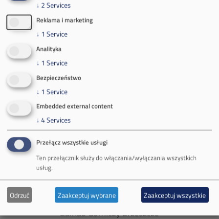
tel.
+48 32 716 53 00
↓
2
Services
Reklama i marketing
↓
1
Service
Kontakt dla mediów:
Analityka
mail:
media@pkw-sa.pl
↓
1
Service
tel.:
+48 32 618 56 02
Bezpieczeństwo
(poniedziałek-piątek 7:00-15:00)
↓
1
Service
Embedded external content
↓
4
Services
Przełącz wszystkie usługi
O Firmie
Ten przełącznik służy do włączania/wyłączania wszystkich
Władze spółki
usług.
Spółka Południowy Koncern Węglowy
Odrzuć
Zaakceptuj wybrane
Zaakceptuj wszystkie
Zakład Górniczy Brzeszcze