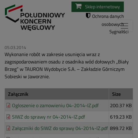
Przejdź
Sklep internetowy
do
Ochrona danych
treści
osobowych
Sygnaliści
05.03.2014
Wykonanie robót w zakresie usunięcia wraz z
zagospodarowaniem osadu z osadnika wód dołowych „Biały
Brzeg” w TAURON Wydobycie S.A. – Zakładzie Górniczym
Sobieski w Jaworznie.
Załącznik
Size
Ogloszenie o zamowieniu 04-2014-IZ.pdf
200.37 KB
SIWZ do sprawy nr 04-2014-IZ.pdf
619.23 KB
Załączniki do SIWZ do sprawy 04-2014-IZ.pdf
899.72 KB