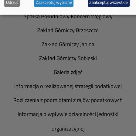
Władze spółki
Odrzuć
Zaakceptuj wybrane
Zaakceptuj wszystkie
Spółka Południowy Koncern Węglowy
Zakład Górniczy Brzeszcze
Zakład Górniczy Janina
Zakład Górniczy Sobieski
Galeria zdjęć
Informacja o realizowanej strategii podatkowej
Rozliczenia z podmiotami z rajów podatkowych
Informacja o wpływie działalności jednostki
organizacyjnej