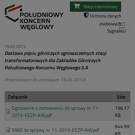
Przejdź
Sklep internetowy
do
Ochrona danych
treści
osobowych
Sygnaliści
19.02.2013
Dostawa pięciu górniczych ognioszczelnych stacji
transformatorowych dla Zakładów Górniczych
Południowego Koncernu Węglowego S.A
Przeniesiono do archiwum 19.04.2013r.
Załącznik
Size
Ogloszenie o zamowieniu do sprawy nr 11-
196.17
2013-EEZP-AW.pdf
KB
644.59
SIWZ do sprawy nr 11-2013-EEZP-AW.pdf
KB