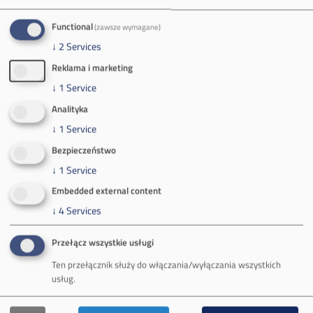
Tel.
+48 32 627 00 00
Zakład Górniczy Brzeszcze
Functional
(zawsze wymagane)
↓
2
Services
ul.
Kościuszki 1
32-620 Brzeszcze
Reklama i marketing
tel.
+48 32 716 53 00
↓
1
Service
Analityka
↓
1
Service
Kontakt dla mediów:
Bezpieczeństwo
mail:
media@pkw-sa.pl
↓
1
Service
tel.:
+48 32 618 56 02
Embedded external content
(poniedziałek-piątek 7:00-15:00)
↓
4
Services
Przełącz wszystkie usługi
Ten przełącznik służy do włączania/wyłączania wszystkich
usług.
O Firmie