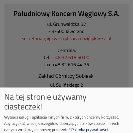
Południowy Koncern Węglowy S.A.
ul. Grunwaldzka 37
43-600 Jaworzno
sekretariat@pkw-sa.pl
sprzedaz@pkw-sa.pl
Centrala:
tel.
+48 32 618 50 00
fax. +48 32 616 44 76
Zakład Górniczy Sobieski
ul. Sulińskiego 2
43-600 Jaworzno
Na tej stronie używamy
Tel.
+48 32 618 50 00
ciasteczek!
Zakład Górniczy Janina
Wybierz usługi i aplikacje innych firm, z których chcemy korzystać.
ul. Górnicza 23
Aby uzyskać więcej szczegółów dotyczących plików cookie i innych
32-590 Libiąż
danych wrażliwych, proszę przeczytać
Polityka prywatności
.