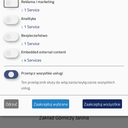
Reklama i marketing
Kontakt dla mediów:
↓
1
Service
mail:
media@pkw-sa.pl
Analityka
tel.:
+48 32 618 56 02
↓
1
Service
(poniedziałek-piątek 7:00-15:00)
Bezpieczeństwo
↓
1
Service
Embedded external content
↓
4
Services
O Firmie
Przełącz wszystkie usługi
Władze spółki
Ten przełącznik służy do włączania/wyłączania wszystkich
usług.
Spółka Południowy Koncern Węglowy
Zakład Górniczy Brzeszcze
Odrzuć
Zaakceptuj wybrane
Zaakceptuj wszystkie
Zakład Górniczy Janina