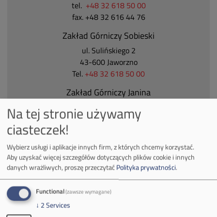
tel.
+48 32 618 50 00
fax. +48 32 616 44 76
Zakład Górniczy Sobieski
ul. Sulińskiego 2
43-600 Jaworzno
Tel.
+48 32 618 50 00
Zakład Górniczy Janina
ul. Górnicza 23
Na tej stronie używamy
32-590 Libiąż
ciasteczek!
Tel.
+48 32 627 00 00
Wybierz usługi i aplikacje innych firm, z których chcemy korzystać.
Zakład Górniczy Brzeszcze
Aby uzyskać więcej szczegółów dotyczących plików cookie i innych
ul.
Kościuszki 1
danych wrażliwych, proszę przeczytać
Polityka prywatności
.
32-620 Brzeszcze
tel.
+48 32 716 53 00
Functional
(zawsze wymagane)
↓
2
Services