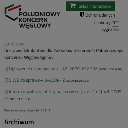
Przejdź
Sklep internetowy
do
Ochrona danych
treści
osobowych
Sygnaliści
29.10.2009
Dostawy flokulantów dla Zakładów Górniczych Południowego
Koncernu Węglowego SA
Ogloszenie o zamowieniu - 43-2009-EEZP-IZ
(2009.10.30 9:38)
SIWZ do sprawy-43-2009-IZ
(2009.10.30 9:38)
Inform o wyborze oferty najkorzystn (cz nr 1 i 2)-43-2009-
IZ
(2010.01.18 8:38)
Przeniesiono do archiwum 2010.02.17
Archiwum