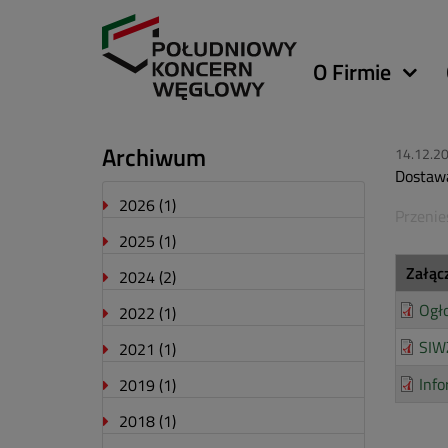
Główna
O Firmie
nawigacja
Archiwum
14.12.2
Dostawa
2026
(1)
Przenie
2025
(1)
Załąc
2024
(2)
Ogł
2022
(1)
SIW
2021
(1)
Info
2019
(1)
2018
(1)