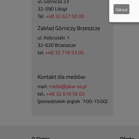
ul. Górnicza 23
32-590 Libiąż
Odrzuć
Tel.
+48 32 627 00 00
Zakład Górniczy Brzeszcze
ul.
Kościuszki 1
32-620 Brzeszcze
tel.
+48 32 716 53 00
Kontakt dla mediów:
mail:
media@pkw-sa.pl
tel.:
+48 32 618 56 02
(poniedziałek-piątek 7:00-15:00)
O Firmie
Oferta