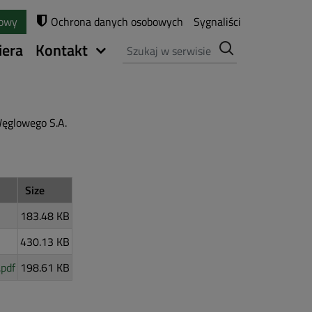
towy
Ochrona danych osobowych
Sygnaliści
Szukaj
iera
Kontakt
ęglowego S.A.
Size
183.48 KB
430.13 KB
pdf
198.61 KB