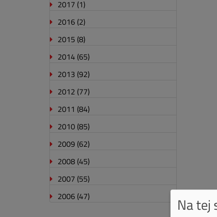
2017
(1)
2016
(2)
2015
(8)
2014
(65)
2013
(92)
2012
(77)
2011
(84)
2010
(85)
2009
(62)
2008
(45)
2007
(55)
2006
(47)
Na tej