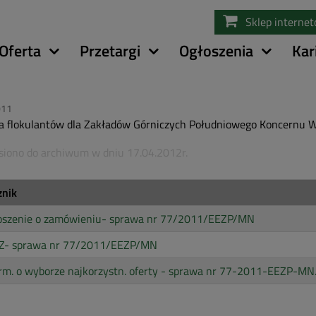
Przejdź
Sklep interne
do
treści
Oferta
Przetargi
Ogłoszenia
Kar
011
 flokulantów dla Zakładów Górniczych Południowego Koncernu W
siono do archiwum w dniu 17.04.2012r.
znik
oszenie o zamówieniu- sprawa nr 77/2011/EEZP/MN
Z- sprawa nr 77/2011/EEZP/MN
rm. o wyborze najkorzystn. oferty - sprawa nr 77-2011-EEZP-MN.