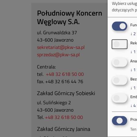
Wybierz usługi
dotyczących p
Południowy Koncern
Węglowy S.A.
Fun
ul. Grunwaldzka 37
↓
2
43-600 Jaworzno
Rek
sekretariat@pkw-sa.pl
↓
1
sprzedaz@pkw-sa.pl
Ana
Centrala:
↓
1
tel.
+48 32 618 50 00
Bez
fax. +48 32 616 44 76
↓
1
Zakład Górniczy Sobieski
Emb
ul. Sulińskiego 2
↓
4
43-600 Jaworzno
Tel.
+48 32 618 50 00
Prz
Zakład Górniczy Janina
Ten