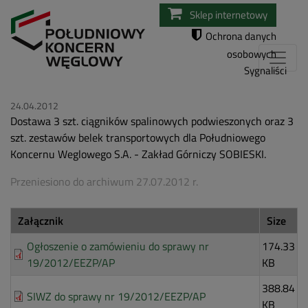
Przejdź
Sklep internetowy
do
Ochrona danych
treści
osobowych
Sygnaliści
24.04.2012
Dostawa 3 szt. ciągników spalinowych podwieszonych oraz 3
szt. zestawów belek transportowych dla Południowego
Koncernu Weglowego S.A. - Zakład Górniczy SOBIESKI.
Przeniesiono do archiwum 27.07.2012 r.
Załącznik
Size
Ogłoszenie o zamówieniu do sprawy nr
174.33
19/2012/EEZP/AP
KB
388.84
SIWZ do sprawy nr 19/2012/EEZP/AP
KB