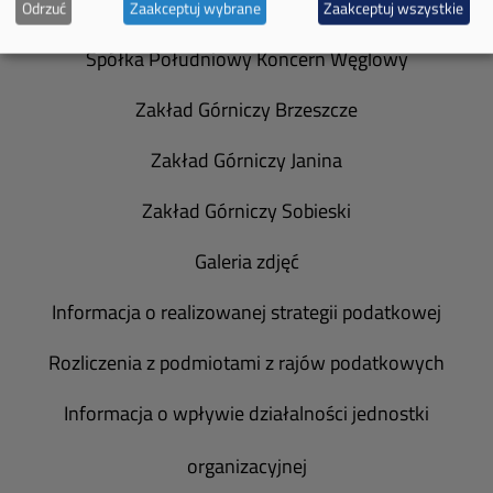
Władze spółki
Odrzuć
Zaakceptuj wybrane
Zaakceptuj wszystkie
Spółka Południowy Koncern Węglowy
Zakład Górniczy Brzeszcze
Zakład Górniczy Janina
Zakład Górniczy Sobieski
Galeria zdjęć
Informacja o realizowanej strategii podatkowej
Rozliczenia z podmiotami z rajów podatkowych
Informacja o wpływie działalności jednostki
organizacyjnej