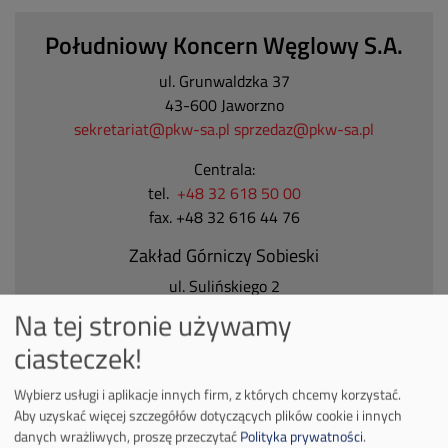
Południowy Koncern Węglowy S.A.
ul. Grunwaldzka 37
43-600 Jaworzno
sekretariat@pkw-sa.pl
sprzedaz@pkw-sa.pl
Centrala:
tel.
+48 32 618 50 00
fax. +48 32 616 44 76
Zakład Górniczy Sobieski
ul. Sulińskiego 2
43-600 Jaworzno
Na tej stronie używamy
Tel.
+48 32 618 50 00
ciasteczek!
Zakład Górniczy Janina
Wybierz usługi i aplikacje innych firm, z których chcemy korzystać.
ul. Górnicza 23
Aby uzyskać więcej szczegółów dotyczących plików cookie i innych
32-590 Libiąż
danych wrażliwych, proszę przeczytać
Polityka prywatności
.