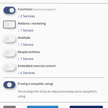
Tel.
+48 32 627 00 00
Zakład Górniczy Brzeszcze
Functional
(zawsze wymagane)
↓
2
Services
ul.
Kościuszki 1
32-620 Brzeszcze
Reklama i marketing
tel.
+48 32 716 53 00
↓
1
Service
Analityka
↓
1
Service
Kontakt dla mediów:
Bezpieczeństwo
mail:
media@pkw-sa.pl
↓
1
Service
tel.:
+48 32 618 56 02
Embedded external content
(poniedziałek-piątek 7:00-15:00)
↓
4
Services
Przełącz wszystkie usługi
Ten przełącznik służy do włączania/wyłączania wszystkich
usług.
O Firmie