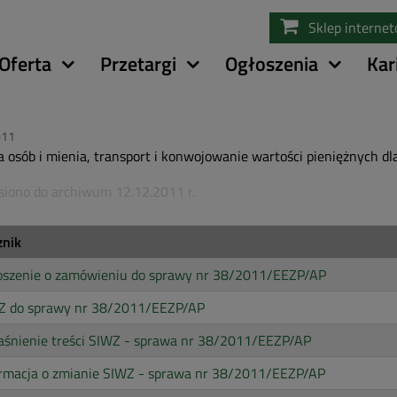
Przejdź
Sklep interne
do
treści
Oferta
Przetargi
Ogłoszenia
Kar
011
 osób i mienia, transport i konwojowanie wartości pieniężnych 
siono do archiwum 12.12.2011 r.
znik
oszenie o zamówieniu do sprawy nr 38/2011/EEZP/AP
Z do sprawy nr 38/2011/EEZP/AP
aśnienie treści SIWZ - sprawa nr 38/2011/EEZP/AP
ormacja o zmianie SIWZ - sprawa nr 38/2011/EEZP/AP