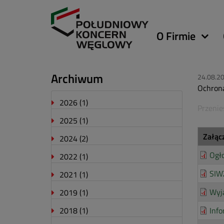
Główna
O Firmie
nawigacja
Archiwum
24.08.2
Ochrona
2026
(1)
Przenie
2025
(1)
Załąc
2024
(2)
Ogł
2022
(1)
SIW
2021
(1)
Wyj
2019
(1)
2018
(1)
Inf