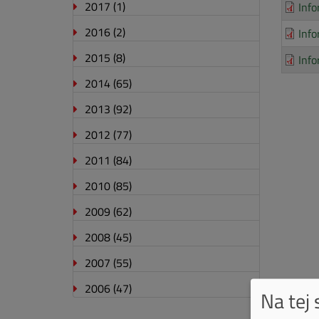
2017
(1)
Info
2016
(2)
Info
2015
(8)
Info
2014
(65)
2013
(92)
2012
(77)
2011
(84)
2010
(85)
2009
(62)
2008
(45)
2007
(55)
2006
(47)
Na tej