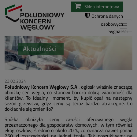
Przejdź
Sklep internetowy
do
Ochrona danych
treści
osobowych
Sygnaliści
Aktualności
23.02.2024
Południowy Koncern Węglowy S.A.
, ogłosił właśnie znaczącą
obniżkę cen węgla, co stanowi bardzo dobrą wiadomość dla
klientów. To idealny moment, by kupić opał na następny
sezon grzewczy, gdyż ceny są teraz bardzo atrakcyjne. Co
dokładnie się zmieniło?
Spółka obniżyła ceny całości oferowanego węgla
przeznaczonego dla gospodarstw domowych, w tym również
ekogroszków, średnio o około 20 %, co oznacza nawet ponad
250 zł oszczędności na jednej tonie. Tak poszukiwany na