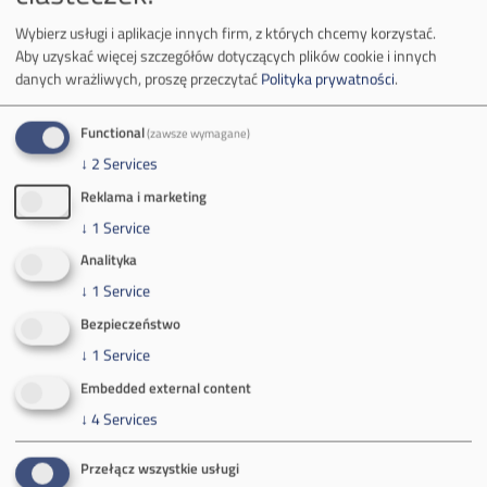
2019
(33)
Wybierz usługi i aplikacje innych firm, z których chcemy korzystać.
2018
(12)
Aby uzyskać więcej szczegółów dotyczących plików cookie i innych
danych wrażliwych, proszę przeczytać
Polityka prywatności
.
2017
(24)
2016
(20)
Functional
(zawsze wymagane)
2015
(23)
↓
2
Services
Reklama i marketing
2014
(19)
↓
1
Service
2013
(17)
Analityka
2012
(19)
↓
1
Service
2011
(17)
Bezpieczeństwo
2010
(1)
↓
1
Service
Embedded external content
2009
(5)
↓
4
Services
2008
(2)
Przełącz wszystkie usługi
2007
(1)