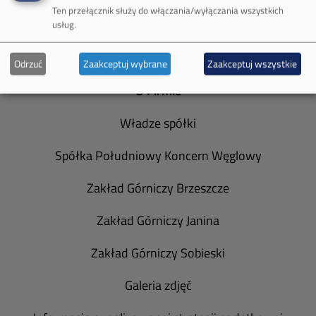
Ten przełącznik służy do włączania/wyłączania wszystkich
2006
(19)
usług.
Odrzuć
Zaakceptuj wybrane
Zaakceptuj wszystkie
O Firmie
Władze spółki
Spółka Południowy Koncern Węglowy
Zakład Górniczy Brzeszcze
Zakład Górniczy Janina
Zakład Górniczy Sobieski
Galeria zdjęć