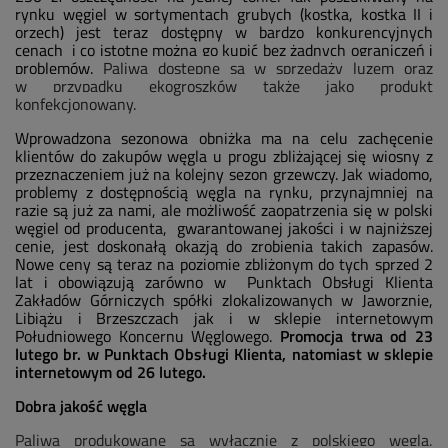
rynku węgiel w sortymentach grubych (kostka, kostka II i
orzech) jest teraz dostępny w bardzo konkurencyjnych
cenach i co istotne można go kupić bez żadnych ograniczeń i
problemów.
Paliwa dostępne są w sprzedaży luzem oraz
w przypadku ekogroszków także jako produkt
konfekcjonowany.
Wprowadzona sezonowa obniżka ma na celu zachęcenie
klientów do zakupów węgla u progu zbliżającej się wiosny z
przeznaczeniem już na kolejny sezon grzewczy. Jak wiadomo,
problemy z dostępnością węgla na rynku, przynajmniej na
razie są już za nami, ale możliwość zaopatrzenia się w polski
węgiel od producenta, gwarantowanej jakości i w najniższej
cenie, jest doskonałą okazją do zrobienia takich zapasów.
Nowe ceny są teraz na poziomie zbliżonym do tych sprzed 2
lat i obowiązują zarówno w Punktach Obsługi Klienta
Zakładów Górniczych spółki zlokalizowanych w Jaworznie,
Libiążu i Brzeszczach jak i w sklepie internetowym
Południowego Koncernu Węglowego.
Promocja trwa od 23
lutego br. w Punktach Obsługi Klienta, natomiast w sklepie
internetowym od 26 lutego.
Dobra jakość węgla
Paliwa produkowane są wyłącznie z polskiego węgla,