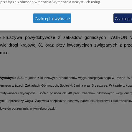
 przełącznik służy do włączania/wyłączania wszystkich usług.
 ostatnich dwóch lat 800 tysięcy ton odpadów z kopalń TAUR
zono na rynek. Zalegające kiedyś na hałdach uboczne produkty 
Zaakceptuj wybrane
Zaakceptu
technologii znajdują dziś zastosowanie w budownictwie drogowym i
e kruszywa powydobywcze z zakładów górniczych TAURON W
wie drogi krajowej 81 oraz przy inwestycjach związanych z p
mia.
ydobycie S.A.
to jeden z kluczowych producentów węgla energetycznego w Polsce. W
ennego w trzech Zakładach Górniczych: Sobieski, Janina oraz Brzeszcze. W każdej z kop
fektywności i wydajności. Spółka posiada ok. 40 proc. zasobów bilansowych węgli ene
ynku sprzedaży węgla. Zapewnia bezpieczne dostawy paliwa dla elektrowni i elektrociepło
lowe do ogrzewania, w tym ekogroszki.