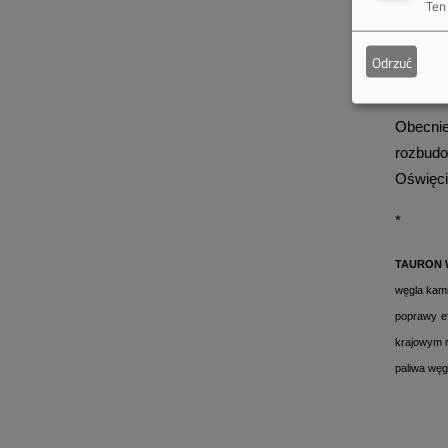
Ten
W ciągu
wprowad
Odrzuć
nowych 
Obecni
rozbudo
Oświęci
*
TAURON W
węgla kami
poprawy e
krajowym r
paliwa węg