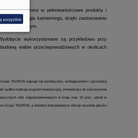
ONA przetworzono w pełnowartościowe produkty i
wydobycia węgla kamiennego, dzięki zastosowaniu
j wszystkie
 hydrotechnicznym.
ydobycie wykorzystywane są przykładowo przy
rzebudową wałów przeciwpowodziowych w okolicach
 Grupie TAURON zajmuje się
wydobyciem, wzbogacaniem i sprzedażą
alń spółka realizuje program inwestycyjny prowadzący do sukcesywnej
rgetycznych złóż zagospodarowanych w kraju oraz 10 proc. udział w
wni Grupy TAURON, a klientom indywidulanym oferuje wysokiej jakości