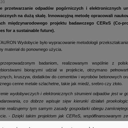
020
e przetwarzanie odpadów pogórniczych i elektronicznych u
onicznych na dużą skalę. Innowacyjną metodę opracowali nauk
ch międzynarodowego projektu badawczego CEReS (
C
o-pr
es for a sustainable future).
AURON Wydobycie było wypracowanie metodologii przekształcania t
lny materiał do ponownego użycia.
 przeprowadzonym badaniom, realizowanym wspólnie z polskim
ębiorstwami biorącymi udział w projekcie, otrzymano pełnow
znych, kruszyw, dodatków do cementów i wyrobów betonowych oraz
znego cenne metale szlachetne, takie jak miedź, srebro czy złoto.
zenie wydobywczych i elektronicznych strumieni odpadów jest w g
darowania, co dobrze wpisuje sięw kierunki działań proekolo
nie realizujemy tym samym
zasady gospodarki obiegu zamknięte
cie.
- Dzięki takim projektom jak CEReS, współfinansowanym ze 
ści zastosowań dla odpadowej skały płonnej, nieodłącznie towarzys