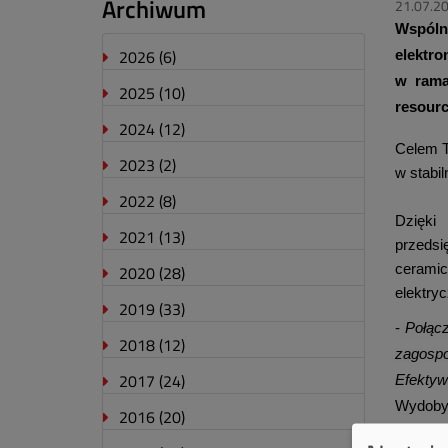
Archiwum
21.07.2
Wspóln
2026
(6)
elektr
w rama
2025
(10)
resourc
2024
(12)
Celem T
2023
(2)
w stabi
2022
(8)
Dzięki
2021
(13)
przedsi
2020
(28)
ceramic
elektryc
2019
(33)
-
Połąc
2018
(12)
zagospo
2017
(24)
Efektyw
Wydoby
2016
(20)
możliwo