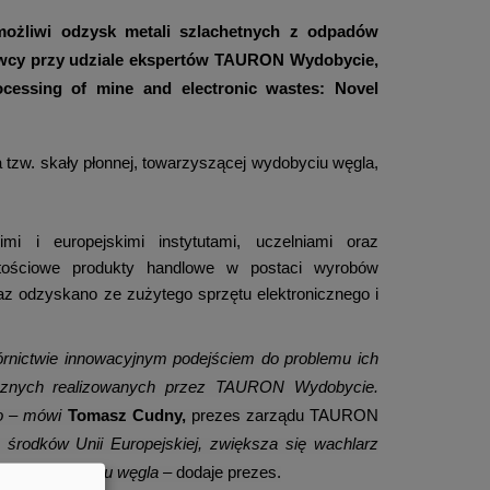
możliwi odzysk metali szlachetnych z odpadów
owcy przy udziale ekspertów TAURON Wydobycie,
ocessing of mine and electronic wastes: Novel
zw. skały płonnej, towarzyszącej wydobyciu węgla,
i i europejskimi instytutami, uczelniami oraz
artościowe produkty handlowe w postaci wyrobów
 odzyskano ze zużytego sprzętu elektronicznego i
órnictwie innowacyjnym podejściem do problemu ich
gicznych realizowanych przez TAURON Wydobycie.
go – mówi
Tomasz Cudny,
prezes zarządu TAURON
środków Unii Europejskiej, zwiększa się wachlarz
zącej wydobyciu węgla
– dodaje prezes.