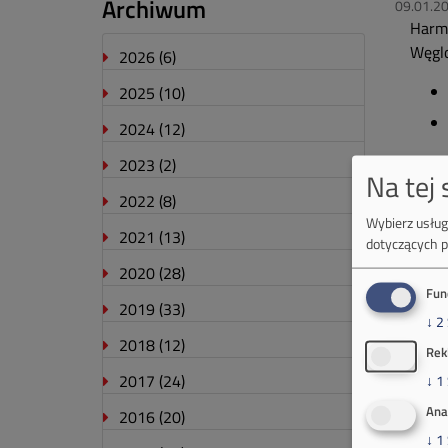
Archiwum
09.01.2
Harm
Węglo
2026
(6)
2025
(10)
2024
(12)
2023
(2)
Na tej
2022
(8)
Wybierz usługi
2021
(13)
dotyczących p
2020
(28)
Fun
2019
(33)
↓
2
2018
(12)
Rek
2017
(24)
↓
1
Ana
2016
(20)
↓
1