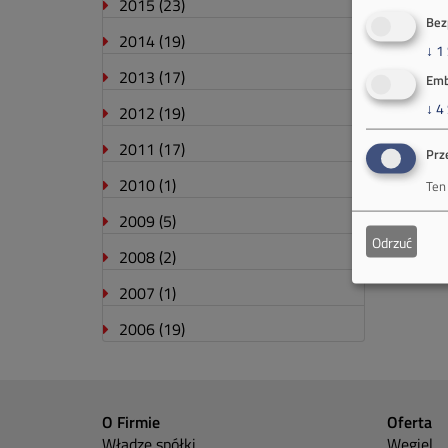
2015
(23)
Bez
2014
(19)
↓
1
2013
(17)
Emb
↓
4
2012
(19)
2011
(17)
Prz
2010
(1)
Ten
2009
(5)
Odrzuć
2008
(2)
2007
(1)
2006
(19)
O Firmie
Oferta
Władze spółki
Węgiel