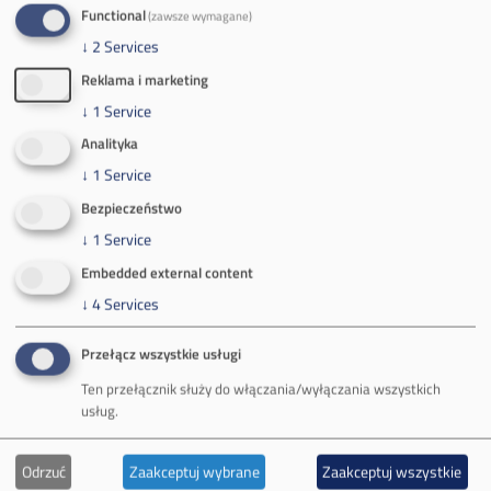
Spółka Południowy Koncern Węglowy
Functional
(zawsze wymagane)
↓
2
Services
Zakład Górniczy Brzeszcze
Reklama i marketing
Zakład Górniczy Janina
↓
1
Service
Analityka
Zakład Górniczy Sobieski
↓
1
Service
Galeria zdjęć
Bezpieczeństwo
↓
1
Service
Informacja o realizowanej strategii podatkowej
Embedded external content
↓
4
Services
Rozliczenia z podmiotami z rajów podatkowych
Informacja o wpływie działalności jednostki
Przełącz wszystkie usługi
Ten przełącznik służy do włączania/wyłączania wszystkich
organizacyjnej
usług.
Oferta
Odrzuć
Zaakceptuj wybrane
Zaakceptuj wszystkie