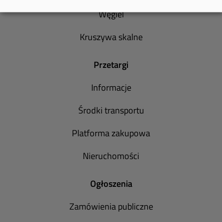
Węgiel
Kruszywa skalne
Przetargi
Informacje
Środki transportu
Platforma zakupowa
Nieruchomości
Ogłoszenia
Zamówienia publiczne