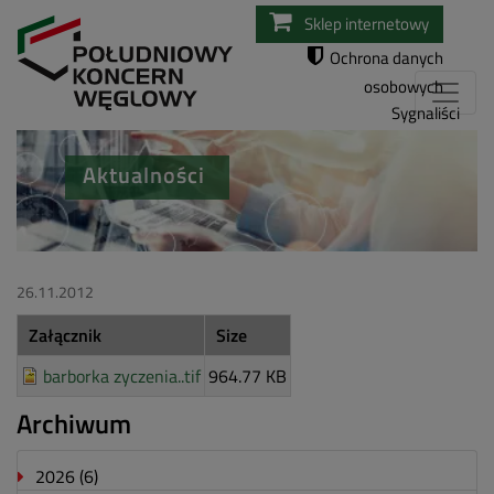
Przejdź
Sklep internetowy
do
Ochrona danych
treści
osobowych
Sygnaliści
Aktualności
26.11.2012
Załącznik
Size
barborka zyczenia..tif
964.77 KB
Archiwum
2026
(6)