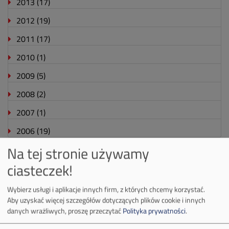
2013
(17)
2012
(19)
2011
(17)
2010
(1)
2009
(5)
2008
(2)
2007
(1)
2006
(19)
Na tej stronie używamy
ciasteczek!
O Firmie
Wybierz usługi i aplikacje innych firm, z których chcemy korzystać.
Aby uzyskać więcej szczegółów dotyczących plików cookie i innych
Władze spółki
danych wrażliwych, proszę przeczytać
Polityka prywatności
.