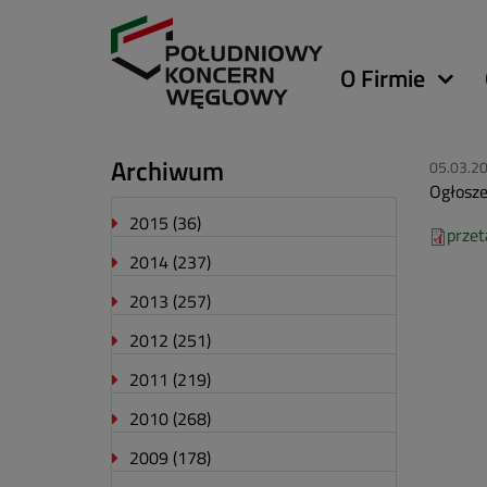
Główna
O Firmie
nawigacja
Archiwum
05.03.2
Ogłosze
2015
(36)
przet
2014
(237)
2013
(257)
2012
(251)
2011
(219)
2010
(268)
2009
(178)