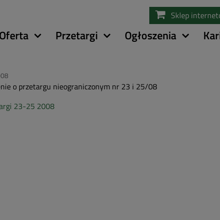
Przejdź
Sklep interne
do
treści
Oferta
Przetargi
Ogłoszenia
Kar
008
nie o przetargu nieograniczonym nr 23 i 25/08
argi 23-25 2008