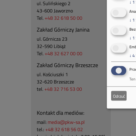
↓
1
ul. Sulińskiego 2
43-600 Jaworzno
Ana
Tel.
+48 32 618 50 00
↓
1
Zakład Górniczy Janina
Bez
↓
1
ul. Górnicza 23
32-590 Libiąż
Emb
Tel.
+48 32 627 00 00
↓
4
Zakład Górniczy Brzeszcze
Prz
ul.
Kościuszki 1
Ten
32-620 Brzeszcze
tel.
+48 32 716 53 00
Odrzuć
Kontakt dla mediów:
mail:
media@pkw-sa.pl
tel.:
+48 32 618 56 02