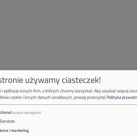
 stronie używamy ciasteczek!
 i aplikacje innych firm, z których chcemy korzystać.
Aby uzyskać więcej szc
lików cookie i innych danych wrażliwych, proszę przeczytać
Polityka prywatn
ctional
(zawsze wymagane)
Services
lama i marketing