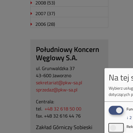
2008
(53)
2007
(37)
2006
(28)
Południowy Koncern
Węglowy S.A.
ul. Grunwaldzka 37
Na tej
43-600 Jaworzno
sekretariat@pkw-sa.pl
Wybierz usługi
sprzedaz@pkw-sa.pl
dotyczących p
Centrala:
tel.
+48 32 618 50 00
Fun
fax. +48 32 616 44 76
↓
2
Zakład Górniczy Sobieski
Rek