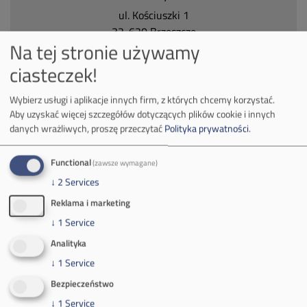
ul.
Kościuszki 1
32-620 Brzeszcze
Na tej stronie używamy
tel.
+48 32 716 53 00
ciasteczek!
Kontakt dla mediów:
Wybierz usługi i aplikacje innych firm, z których chcemy korzystać.
Aby uzyskać więcej szczegółów dotyczących plików cookie i innych
mail:
media@pkw-sa.pl
danych wrażliwych, proszę przeczytać
Polityka prywatności
.
tel.:
+48 32 618 56 02
(poniedziałek-piątek 7:00-15:00)
Functional
(zawsze wymagane)
↓
2
Services
Reklama i marketing
↓
1
Service
Analityka
O Firmie
↓
1
Service
Władze spółki
Bezpieczeństwo
↓
1
Service