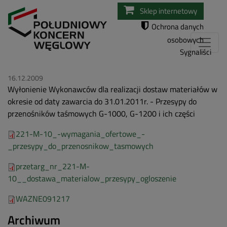
Przejdź
Sklep internetowy
do
Ochrona danych
treści
osobowych
Sygnaliści
16.12.2009
Wyłonienie Wykonawców dla realizacji dostaw materiałów w
okresie od daty zawarcia do 31.01.2011r. - Przesypy do
przenośników taśmowych G-1000, G-1200 i ich części
221-M-10_-wymagania_ofertowe_-
_przesypy_do_przenosnikow_tasmowych
przetarg_nr_221-M-
10__dostawa_materialow_przesypy_ogloszenie
WAZNE091217
Archiwum