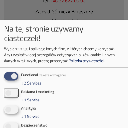
Tel.
+48 32 627 00 00
Zakład Górniczy Brzeszcze
ul.
Kościuszki 1
Na tej stronie używamy
32-620 Brzeszcze
tel.
+48 32 716 53 00
ciasteczek!
Wybierz usługi i aplikacje innych firm, z których chcemy korzystać.
Aby uzyskać więcej szczegółów dotyczących plików cookie i innych
Kontakt dla mediów:
danych wrażliwych, proszę przeczytać
Polityka prywatności
.
mail:
media@pkw-sa.pl
tel.:
+48 32 618 56 02
Functional
(zawsze wymagane)
(poniedziałek-piątek 7:00-15:00)
↓
2
Services
Reklama i marketing
↓
1
Service
Analityka
O Firmie
↓
1
Service
Bezpieczeństwo