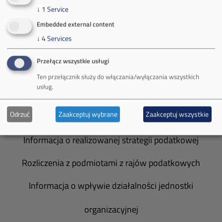
Władze spółki
↓
1
Service
Spółka Południowy Koncern Węglowy
Embedded external content
↓
4
Services
Zakład Górniczy Brzeszcze
Przełącz wszystkie usługi
Zakład Górniczy Janina
Ten przełącznik służy do włączania/wyłączania wszystkich
usług.
Zakład Górniczy Sobieski
Odrzuć
Zaakceptuj wybrane
Zaakceptuj wszystkie
Galeria zdjęć
Informacja o realizowanej strategii podatkowej
Rozliczenia z podmiotami z rajów podatkowych
Informacja o wpływie działalności jednostki
organizacyjnej