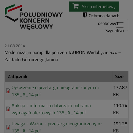
Przejdź
Sklep internetowy
do
Ochrona danych
treści
osobowych
Sygnaliści
21.08.2014
Modernizacja pomp dla potrzeb TAURON Wydobycie S.A. –
Zakładu Górniczego Janina
Załącznik
Size
Ogłoszenie o przetargu nieograniczonym nr
177.87
135_A_14.pdf
KB
Aukcja - informacja dotycząca pobrania
110.74
wymagań ofertowych 135_A_14.pdf
KB
Uwaga - Ważne - przetarg nieograniczony nr
191.28
135_A_14.pdf
KB