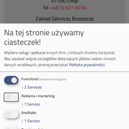
32-590 Libiąż
Tel.
+48 32 627 00 00
Zakład Górniczy Brzeszcze
ul.
Kościuszki 1
Na tej stronie używamy
32-620 Brzeszcze
ciasteczek!
tel.
+48 32 716 53 00
Wybierz usługi i aplikacje innych firm, z których chcemy korzystać.
Aby uzyskać więcej szczegółów dotyczących plików cookie i innych
Kontakt dla mediów:
danych wrażliwych, proszę przeczytać
Polityka prywatności
.
mail:
media@pkw-sa.pl
tel.:
+48 32 618 56 02
Functional
(zawsze wymagane)
(poniedziałek-piątek 7:00-15:00)
↓
2
Services
Reklama i marketing
↓
1
Service
Analityka
↓
1
Service
O Firmie