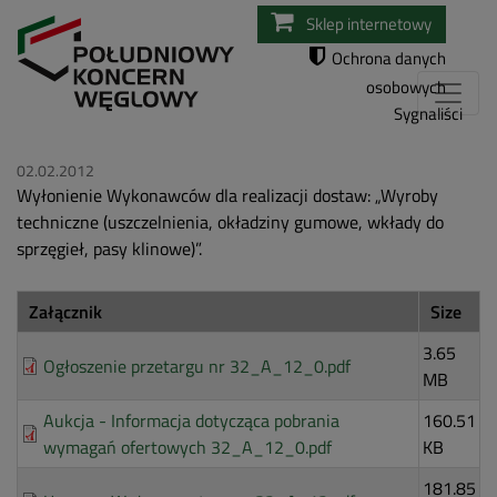
Przejdź
Sklep internetowy
do
Ochrona danych
treści
osobowych
Sygnaliści
02.02.2012
Wyłonienie Wykonawców dla realizacji dostaw: „Wyroby
techniczne (uszczelnienia, okładziny gumowe, wkłady do
sprzęgieł, pasy klinowe)”.
Załącznik
Size
3.65
Ogłoszenie przetargu nr 32_A_12_0.pdf
MB
Aukcja - Informacja dotycząca pobrania
160.51
wymagań ofertowych 32_A_12_0.pdf
KB
181.85