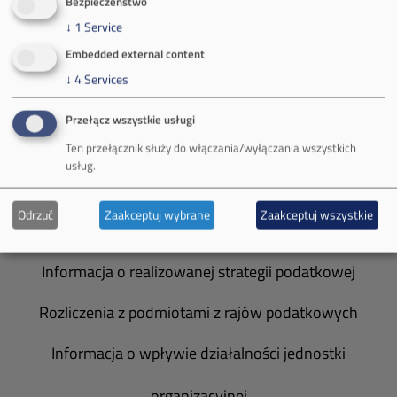
Bezpieczeństwo
Władze spółki
↓
1
Service
Embedded external content
Spółka Południowy Koncern Węglowy
↓
4
Services
Zakład Górniczy Brzeszcze
Przełącz wszystkie usługi
Zakład Górniczy Janina
Ten przełącznik służy do włączania/wyłączania wszystkich
usług.
Zakład Górniczy Sobieski
Odrzuć
Zaakceptuj wybrane
Zaakceptuj wszystkie
Galeria zdjęć
Informacja o realizowanej strategii podatkowej
Rozliczenia z podmiotami z rajów podatkowych
Informacja o wpływie działalności jednostki
organizacyjnej