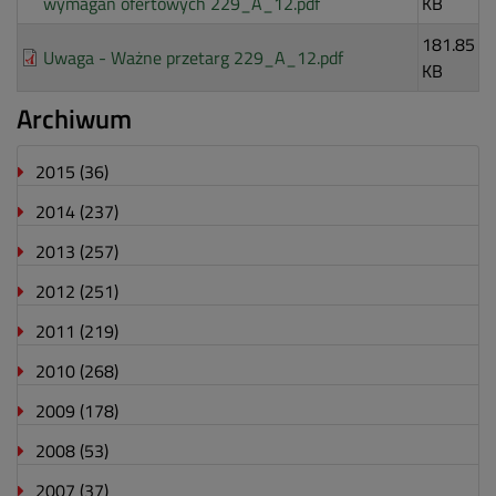
wymagań ofertowych 229_A_12.pdf
KB
181.85
Uwaga - Ważne przetarg 229_A_12.pdf
KB
Archiwum
2015
(36)
2014
(237)
2013
(257)
2012
(251)
2011
(219)
2010
(268)
2009
(178)
2008
(53)
2007
(37)