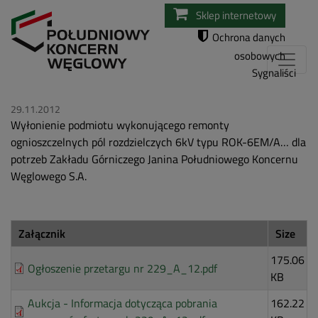
Przejdź
Sklep internetowy
do
Ochrona danych
treści
osobowych
Sygnaliści
29.11.2012
Wyłonienie podmiotu wykonującego remonty
ognioszczelnych pól rozdzielczych 6kV typu ROK-6EM/A… dla
potrzeb Zakładu Górniczego Janina Południowego Koncernu
Węglowego S.A.
Załącznik
Size
175.06
Ogłoszenie przetargu nr 229_A_12.pdf
KB
Aukcja - Informacja dotycząca pobrania
162.22