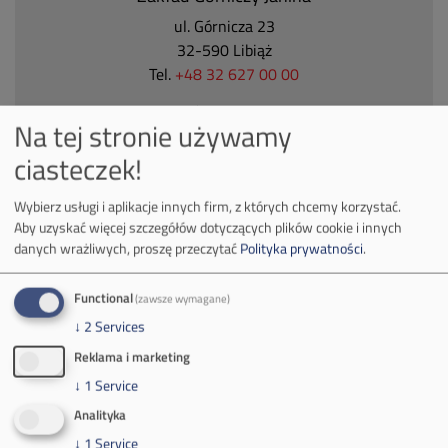
ul. Górnicza 23
32-590 Libiąż
Tel.
+48 32 627 00 00
Zakład Górniczy Brzeszcze
Na tej stronie używamy
ul.
Kościuszki 1
ciasteczek!
32-620 Brzeszcze
tel.
+48 32 716 53 00
Wybierz usługi i aplikacje innych firm, z których chcemy korzystać.
Aby uzyskać więcej szczegółów dotyczących plików cookie i innych
danych wrażliwych, proszę przeczytać
Polityka prywatności
.
Kontakt dla mediów:
mail:
media@pkw-sa.pl
Functional
(zawsze wymagane)
tel.:
+48 32 618 56 02
↓
2
Services
(poniedziałek-piątek 7:00-15:00)
Reklama i marketing
↓
1
Service
Analityka
↓
1
Service