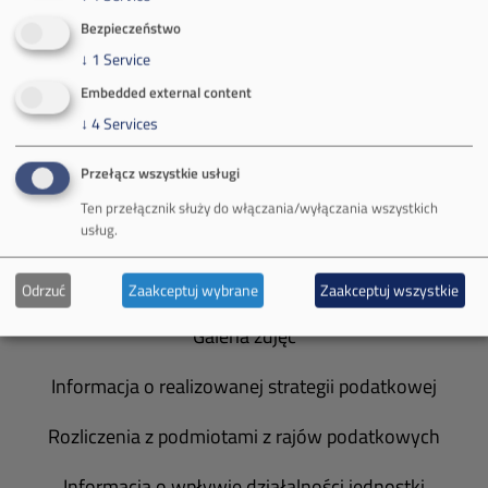
Bezpieczeństwo
O Firmie
↓
1
Service
Władze spółki
Embedded external content
↓
4
Services
Spółka Południowy Koncern Węglowy
Przełącz wszystkie usługi
Zakład Górniczy Brzeszcze
Ten przełącznik służy do włączania/wyłączania wszystkich
usług.
Zakład Górniczy Janina
Zakład Górniczy Sobieski
Odrzuć
Zaakceptuj wybrane
Zaakceptuj wszystkie
Galeria zdjęć
Informacja o realizowanej strategii podatkowej
Rozliczenia z podmiotami z rajów podatkowych
Informacja o wpływie działalności jednostki