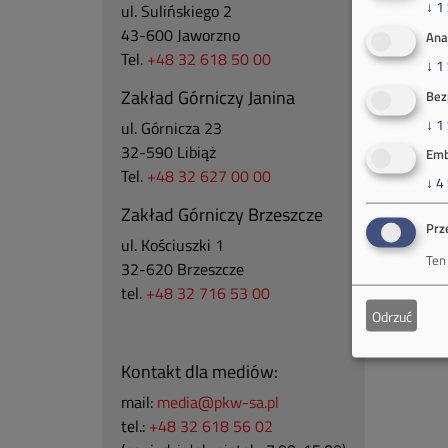
↓
1
ul. Sulińskiego 2
43-600 Jaworzno
Ana
Tel.
+48 32 618 50 00
↓
1
Zakład Górniczy Janina
Bez
↓
1
ul. Górnicza 23
32-590 Libiąż
Emb
Tel.
+48 32 627 00 00
↓
4
Zakład Górniczy Brzeszcze
Prz
ul.
Kościuszki 1
Ten
32-620 Brzeszcze
tel.
+48 32 716 53 00
Odrzuć
Kontakt dla mediów:
mail:
media@pkw-sa.pl
tel.:
+48 32 618 56 02