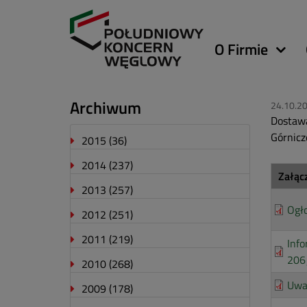
Główna
O Firmie
nawigacja
Archiwum
24.10.2
Dostawa
Górnicz
2015
(36)
2014
(237)
Załąc
2013
(257)
Ogł
2012
(251)
2011
(219)
Info
206
2010
(268)
Uwa
2009
(178)