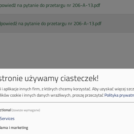
powiedź na pytanie do przetargu nr 206-A-13.pdf
dpowiedź na pytanie do przetargu nr 206-A-13.pdf
 stronie używamy ciasteczek!
 i aplikacje innych firm, z których chcemy korzystać.
Aby uzyskać więcej szc
lików cookie i innych danych wrażliwych, proszę przeczytać
Polityka prywatn
ctional
(zawsze wymagane)
Services
lama i marketing