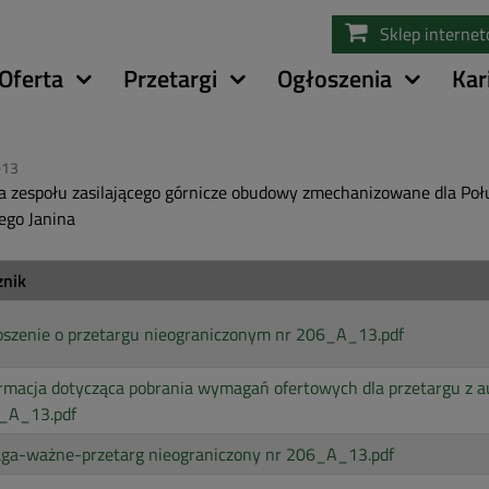
Przejdź
Sklep interne
do
treści
Oferta
Przetargi
Ogłoszenia
Kar
013
 zespołu zasilającego górnicze obudowy zmechanizowane dla Po
ego Janina
znik
oszenie o przetargu nieograniczonym nr 206_A_13.pdf
rmacja dotycząca pobrania wymagań ofertowych dla przetargu z au
_A_13.pdf
ga-ważne-przetarg nieograniczony nr 206_A_13.pdf