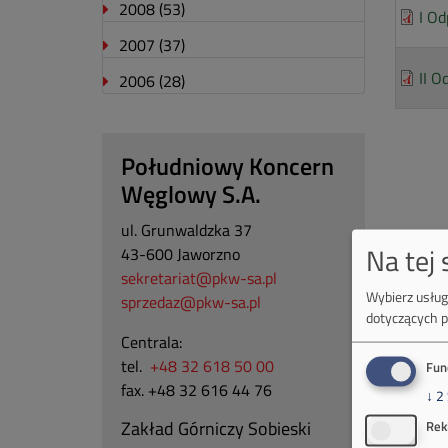
2008
(53)
I Od
2007
(37)
II O
2006
(28)
Południowy Koncern
Węglowy S.A.
ul. Grunwaldzka 37
Na tej
43-600 Jaworzno
sekretariat@pkw-sa.pl
Wybierz usługi
sprzedaz@pkw-sa.pl
dotyczących p
Centrala:
tel.
+48 32 618 50 00
Fun
fax. +48 32 616 44 76
↓
2
Zakład Górniczy Sobieski
Rek