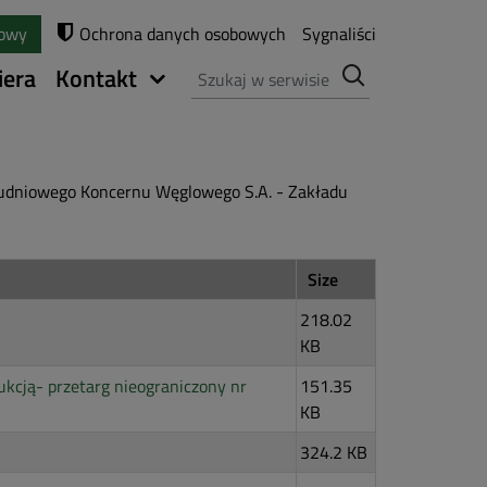
towy
Ochrona danych osobowych
Sygnaliści
Szukaj
iera
Kontakt
łudniowego Koncernu Węglowego S.A. - Zakładu
Size
218.02
KB
kcją- przetarg nieograniczony nr
151.35
KB
324.2 KB