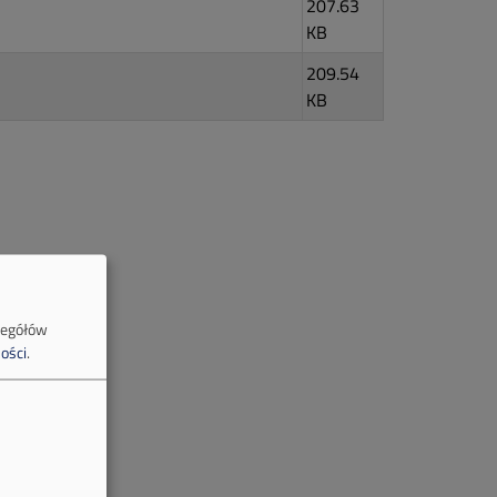
207.63
KB
209.54
KB
zegółów
ości
.