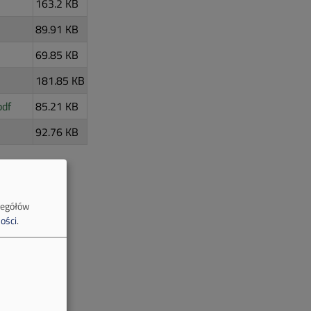
163.2 KB
89.91 KB
69.85 KB
181.85 KB
pdf
85.21 KB
92.76 KB
zegółów
ości
.