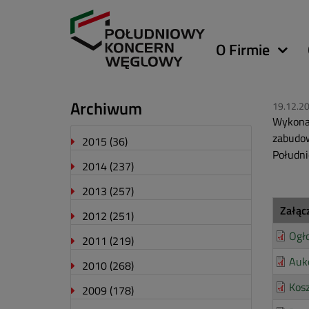
Główna
O Firmie
nawigacja
Archiwum
19.12.2
Wykonan
zabudow
2015
(36)
Południ
2014
(237)
2013
(257)
Załąc
2012
(251)
Ogł
2011
(219)
Auk
2010
(268)
Kosz
2009
(178)