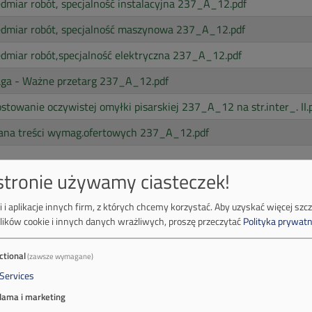
dmiar robót, specjalność instalacyjna 237_A_12.pdf
edmiar robót, specjalność maszynowa 237_A_12.pdf
dmiar robót,specjalność elektryczna 237_A_12.pdf
ga - Ważne przetarg 237_A_12.pdf
stowanie oczywistej omyłki pisarskiej 237_A_12 na str.inter_. II.
ana treści wymag.ofertowych 237_A_12.pdf
 stronie używamy ciasteczek!
 i aplikacje innych firm, z których chcemy korzystać.
Aby uzyskać więcej szc
lików cookie i innych danych wrażliwych, proszę przeczytać
Polityka prywatn
ctional
(zawsze wymagane)
Services
lama i marketing