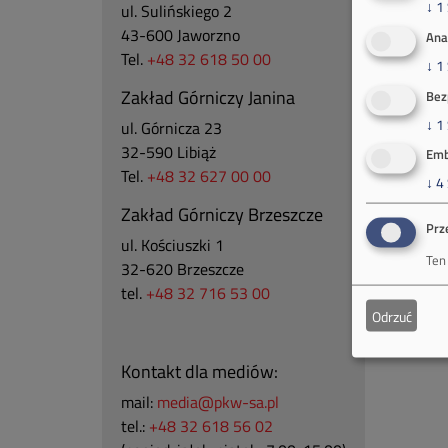
↓
1
ul. Sulińskiego 2
43-600 Jaworzno
Ana
Tel.
+48 32 618 50 00
↓
1
Zakład Górniczy Janina
Bez
↓
1
ul. Górnicza 23
32-590 Libiąż
Emb
Tel.
+48 32 627 00 00
↓
4
Zakład Górniczy Brzeszcze
Prz
ul.
Kościuszki 1
Ten
32-620 Brzeszcze
tel.
+48 32 716 53 00
Odrzuć
Kontakt dla mediów:
mail:
media@pkw-sa.pl
tel.:
+48 32 618 56 02