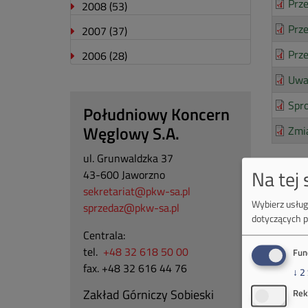
Prze
2008
(53)
Prz
2007
(37)
Prze
2006
(28)
Uwa
Spro
Południowy Koncern
Węglowy S.A.
Zmi
ul. Grunwaldzka 37
Na tej
43-600 Jaworzno
sekretariat@pkw-sa.pl
Wybierz usługi
sprzedaz@pkw-sa.pl
dotyczących p
Centrala:
tel.
+48 32 618 50 00
Fun
fax. +48 32 616 44 76
↓
2
Zakład Górniczy Sobieski
Rek