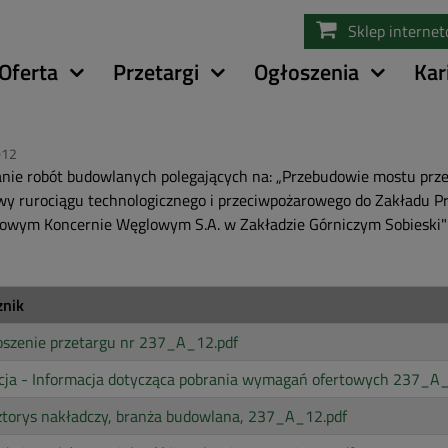
Przejdź
Sklep interne
do
treści
Oferta
Przetargi
Ogłoszenia
Kar
012
ie robót budowlanych polegających na: „Przebudowie mostu prz
y rurociągu technologicznego i przeciwpożarowego do Zakładu Pr
owym Koncernie Węglowym S.A. w Zakładzie Górniczym Sobieski"
znik
oszenie przetargu nr 237_A_12.pdf
cja - Informacja dotycząca pobrania wymagań ofertowych 237_A_
torys nakładczy, branża budowlana, 237_A_12.pdf