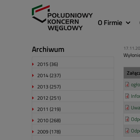
Główna
O Firmie
nawigacja
Archiwum
17.11.2
Wyłonie
2015
(36)
Załąc
2014
(237)
ogło
2013
(257)
Inf
2012
(251)
Uwa
2011
(219)
Odpo
2010
(268)
Odpo
2009
(178)