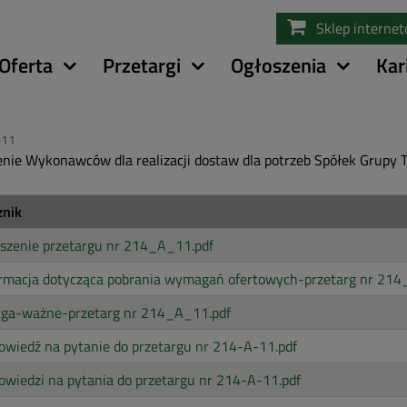
Przejdź
Sklep interne
do
treści
Oferta
Przetargi
Ogłoszenia
Kar
011
nie Wykonawców dla realizacji dostaw dla potrzeb Spółek Grup
znik
szenie przetargu nr 214_A_11.pdf
ormacja dotycząca pobrania wymagań ofertowych-przetarg nr 214
ga-ważne-przetarg nr 214_A_11.pdf
wiedź na pytanie do przetargu nr 214-A-11.pdf
wiedzi na pytania do przetargu nr 214-A-11.pdf