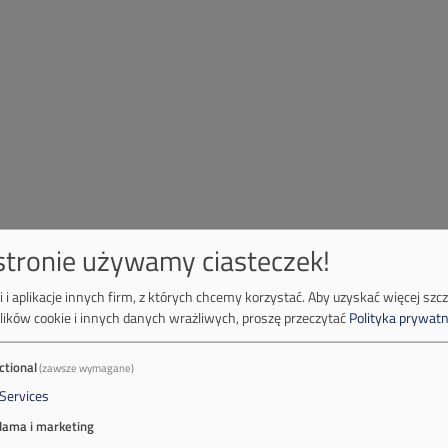
 stronie używamy ciasteczek!
 i aplikacje innych firm, z których chcemy korzystać.
Aby uzyskać więcej szc
lików cookie i innych danych wrażliwych, proszę przeczytać
Polityka prywatn
ctional
(zawsze wymagane)
Services
lama i marketing