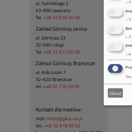
↓
1
ul. Sulińskiego 2
43-600 Jaworzno
Ana
Tel.
+48 32 618 50 00
↓
1
Zakład Górniczy Janina
Bez
↓
1
ul. Górnicza 23
32-590 Libiąż
Emb
Tel.
+48 32 627 00 00
↓
4
Zakład Górniczy Brzeszcze
Prz
ul.
Kościuszki 1
Ten
32-620 Brzeszcze
tel.
+48 32 716 53 00
Odrzuć
Kontakt dla mediów:
mail:
media@pkw-sa.pl
tel.:
+48 32 618 56 02