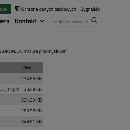
towy
Ochrona danych osobowych
Sygnaliści
Szukaj
iera
Kontakt
y TAURON: „Armatura przemysłowa”
Size
174.56 KB
_A_11.pdf
133.49 KB
324.39 KB
163.98 KB
348.51 KB