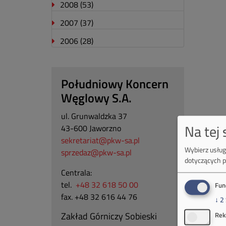
2008
(53)
2007
(37)
2006
(28)
Południowy Koncern
Węglowy S.A.
ul. Grunwaldzka 37
Na tej
43-600 Jaworzno
sekretariat@pkw-sa.pl
Wybierz usługi
sprzedaz@pkw-sa.pl
dotyczących p
Centrala:
tel.
+48 32 618 50 00
Fun
fax. +48 32 616 44 76
↓
2
Zakład Górniczy Sobieski
Rek