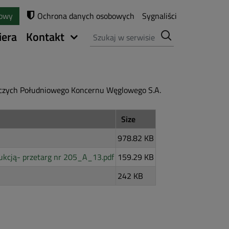
towy
Ochrona danych osobowych
Sygnaliści
Szukaj
iera
Kontakt
niczych Południowego Koncernu Węglowego S.A.
Size
978.82 KB
ukcją- przetarg nr 205_A_13.pdf
159.29 KB
242 KB