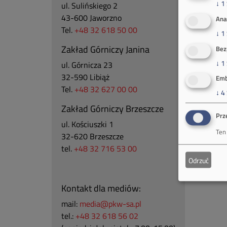
↓
1
ul. Sulińskiego 2
43-600 Jaworzno
Ana
Tel.
+48 32 618 50 00
↓
1
Zakład Górniczy Janina
Bez
↓
1
ul. Górnicza 23
32-590 Libiąż
Emb
Tel.
+48 32 627 00 00
↓
4
Zakład Górniczy Brzeszcze
Prz
ul.
Kościuszki 1
Ten
32-620 Brzeszcze
tel.
+48 32 716 53 00
Odrzuć
Kontakt dla mediów:
mail:
media@pkw-sa.pl
tel.:
+48 32 618 56 02