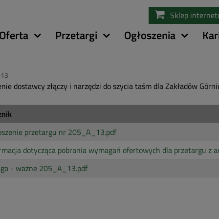
Przejdź
Sklep interne
do
treści
Oferta
Przetargi
Ogłoszenia
Kar
013
nie dostawcy złączy i narzędzi do szycia taśm dla Zakładów Gór
znik
oszenie przetargu nr 205_A_13.pdf
rmacja dotycząca pobrania wymagań ofertowych dla przetargu z a
ga - ważne 205_A_13.pdf