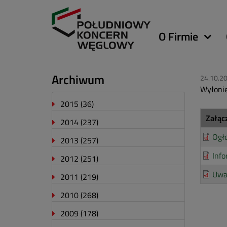
Główna
O Firmie
nawigacja
Archiwum
24.10.2
Wyłonie
2015
(36)
Załąc
2014
(237)
Ogł
2013
(257)
Info
2012
(251)
Uwa
2011
(219)
2010
(268)
2009
(178)