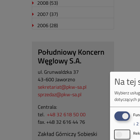
2008
(53)
2007
(37)
2006
(28)
Południowy Koncern
Węglowy S.A.
ul. Grunwaldzka 37
Na tej
43-600 Jaworzno
sekretariat@pkw-sa.pl
Wybierz usługi
sprzedaz@pkw-sa.pl
dotyczących p
Centrala:
tel.
+48 32 618 50 00
Fun
fax. +48 32 616 44 76
↓
2
Zakład Górniczy Sobieski
Rek