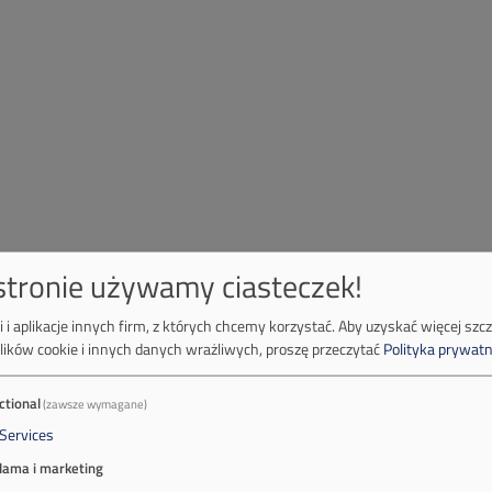
 stronie używamy ciasteczek!
 i aplikacje innych firm, z których chcemy korzystać.
Aby uzyskać więcej szc
lików cookie i innych danych wrażliwych, proszę przeczytać
Polityka prywatn
ctional
(zawsze wymagane)
Services
lama i marketing