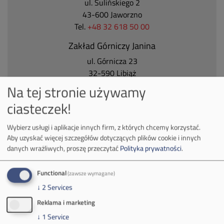
ul. Sulińskiego 2
43-600 Jaworzno
Tel.
+48 32 618 50 00
Zakład Górniczy Janina
ul. Górnicza 23
32-590 Libiąż
Tel.
+48 32 627 00 00
Na tej stronie używamy
Zakład Górniczy Brzeszcze
ciasteczek!
ul.
Kościuszki 1
Wybierz usługi i aplikacje innych firm, z których chcemy korzystać.
32-620 Brzeszcze
Aby uzyskać więcej szczegółów dotyczących plików cookie i innych
tel.
+48 32 716 53 00
danych wrażliwych, proszę przeczytać
Polityka prywatności
.
Functional
(zawsze wymagane)
Kontakt dla mediów:
↓
2
Services
mail:
media@pkw-sa.pl
Reklama i marketing
tel.:
+48 32 618 56 02
↓
1
Service
(poniedziałek-piątek 7:00-15:00)