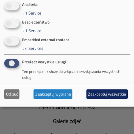
Analityka
↓
1
Service
Bezpieczeństwo
↓
1
Service
O Firmie
Embedded external content
↓
4
Services
Władze spółki
Przełącz wszystkie usługi
Spółka Południowy Koncern Węglowy
Ten przełącznik służy do włączania/wyłączania wszystkich
usług.
Zakład Górniczy Brzeszcze
Zakład Górniczy Janina
Odrzuć
Zaakceptuj wybrane
Zaakceptuj wszystkie
Zakład Górniczy Sobieski
Galeria zdjęć