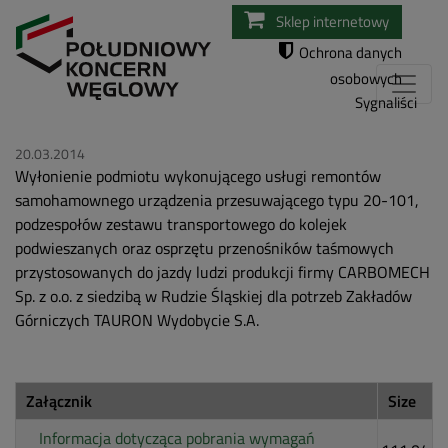
Przejdź
Sklep internetowy
do
Ochrona danych
treści
osobowych
Sygnaliści
20.03.2014
Wyłonienie podmiotu wykonującego usługi remontów
samohamownego urządzenia przesuwającego typu 20-101,
podzespołów zestawu transportowego do kolejek
podwieszanych oraz osprzętu przenośników taśmowych
przystosowanych do jazdy ludzi produkcji firmy CARBOMECH
Sp. z o.o. z siedzibą w Rudzie Śląskiej dla potrzeb Zakładów
Górniczych TAURON Wydobycie S.A.
Załącznik
Size
Informacja dotycząca pobrania wymagań