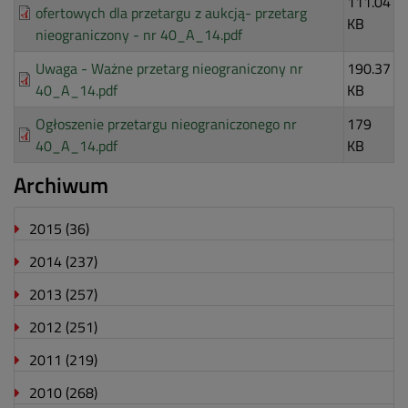
111.04
ofertowych dla przetargu z aukcją- przetarg
KB
nieograniczony - nr 40_A_14.pdf
Uwaga - Ważne przetarg nieograniczony nr
190.37
40_A_14.pdf
KB
Ogłoszenie przetargu nieograniczonego nr
179
40_A_14.pdf
KB
Archiwum
2015
(36)
2014
(237)
2013
(257)
2012
(251)
2011
(219)
2010
(268)