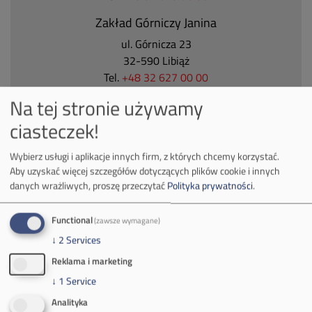
Zakład Górniczy Janina
ul. Górnicza 23
32-590 Libiąż
Tel.
+48 32 627 00 00
Na tej stronie używamy
Zakład Górniczy Brzeszcze
ciasteczek!
ul.
Kościuszki 1
32-620 Brzeszcze
Wybierz usługi i aplikacje innych firm, z których chcemy korzystać.
tel.
+48 32 716 53 00
Aby uzyskać więcej szczegółów dotyczących plików cookie i innych
danych wrażliwych, proszę przeczytać
Polityka prywatności
.
Kontakt dla mediów:
Functional
(zawsze wymagane)
mail:
media@pkw-sa.pl
↓
2
Services
tel.:
+48 32 618 56 02
Reklama i marketing
(poniedziałek-piątek 7:00-15:00)
↓
1
Service
Analityka