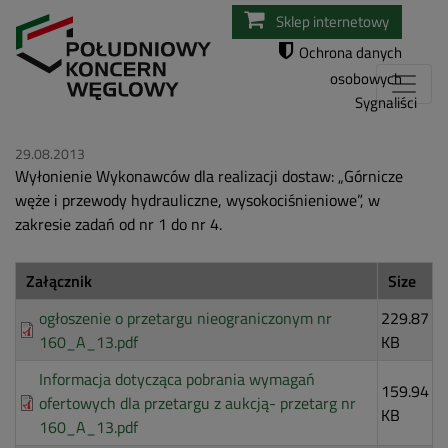
Przejdź
Sklep internetowy
do
Ochrona danych
treści
osobowych
Sygnaliści
29.08.2013
Wyłonienie Wykonawców dla realizacji dostaw: „Górnicze
węże i przewody hydrauliczne, wysokociśnieniowe”, w
zakresie zadań od nr 1 do nr 4.
Załącznik
Size
ogłoszenie o przetargu nieograniczonym nr
229.87
160_A_13.pdf
KB
Informacja dotycząca pobrania wymagań
159.94
ofertowych dla przetargu z aukcją- przetarg nr
KB
160_A_13.pdf