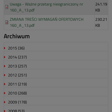
Uwaga - Ważne przetarg nieograniczony nr
241.19
160_A_13.pdf
KB
ZMIANA TREŚCI WYMAGAŃ OFERTOWYCH
230.21
160_A_13.pdf
KB
Archiwum
2015
(36)
2014
(237)
2013
(257)
2012
(251)
2011
(219)
2010
(268)
2009
(178)
2008
(53)