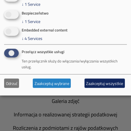
↓
1
Service
Bezpieczeństwo
O Firmie
↓
1
Service
Embedded external content
Władze spółki
↓
4
Services
Spółka Południowy Koncern Węglowy
Przełącz wszystkie usługi
Zakład Górniczy Brzeszcze
Ten przełącznik służy do włączania/wyłączania wszystkich
usług.
Zakład Górniczy Janina
Odrzuć
Zaakceptuj wybrane
Zaakceptuj wszystkie
Zakład Górniczy Sobieski
Galeria zdjęć
Informacja o realizowanej strategii podatkowej
Rozliczenia z podmiotami z rajów podatkowych